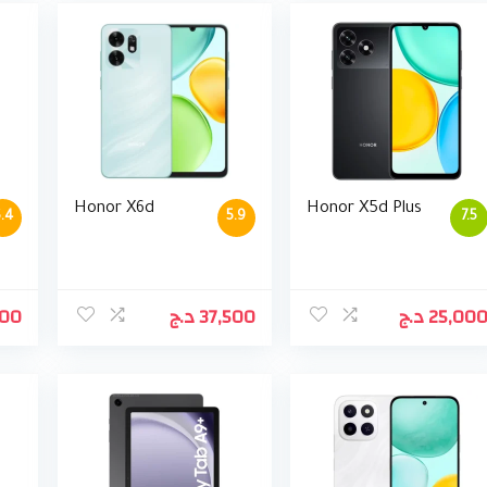
Honor X6d
Honor X5d Plus
.4
5.9
7.5
000
د.ج
37,500
د.ج
25,00