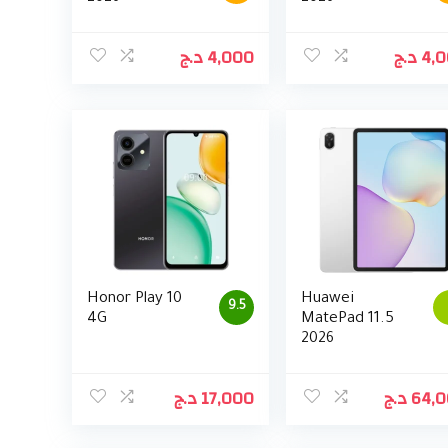
د.ج
4,000
د.ج
4,
Honor Play 10
Huawei
9.5
4G
MatePad 11.5
2026
د.ج
17,000
د.ج
64,