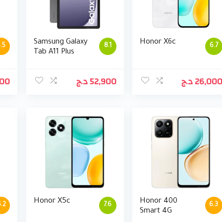
Samsung Galaxy
Honor X6c
5.5
8.1
6.7
Tab A11 Plus
900
د.ج
52,900
د.ج
26,00
Honor X5c
Honor 400
.2
7.6
6.3
Smart 4G