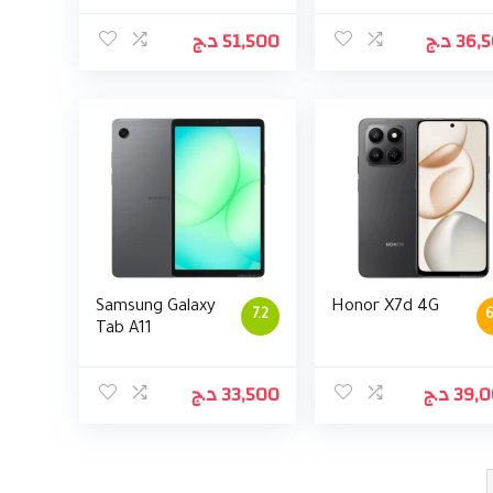
د.ج
51,500
د.ج
36,
Samsung Galaxy
Honor X7d 4G
7.2
6
Tab A11
د.ج
33,500
د.ج
39,