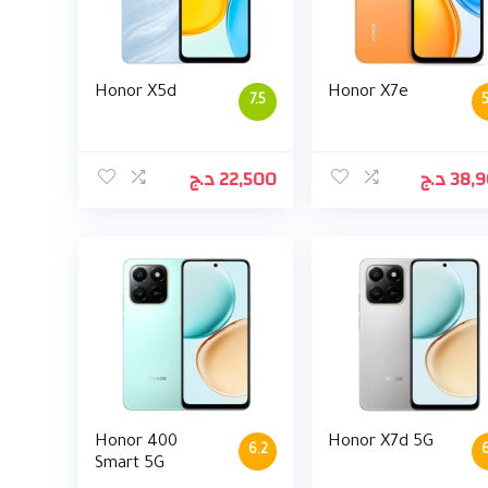
Honor X5d
Honor X7e
7.5
د.ج
22,500
د.ج
38,
Honor 400
Honor X7d 5G
6.2
6
Smart 5G