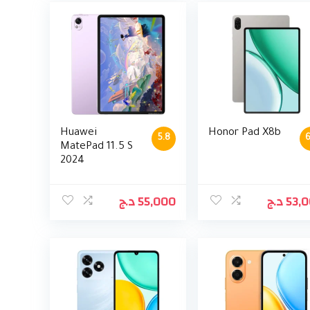
Huawei
Honor Pad X8b
5.8
6
MatePad 11.5 S
2024
د.ج
55,000
د.ج
53,