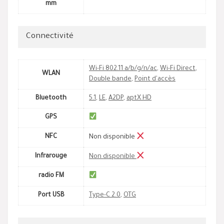
mm
Connectivité
Wi-Fi 802.11 a/b/g/n/ac
,
Wi-Fi Direct
,
WLAN
Double bande
,
Point d'accès
Bluetooth
5.1
,
LE
,
A2DP
,
aptX HD
GPS
NFC
Non disponible
Infrarouge
Non disponible
radio FM
Port USB
Type-C 2.0
,
OTG