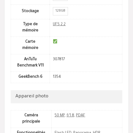
128GB
Stockage
Type de
UFS 2.2
mémoire
Carte
mémoire
AnTuTu
307817
Benchmark V11
GeekBench 6
1354
Appareil photo
Caméra
50 MP
,
f/1.8
,
PDAF
principale