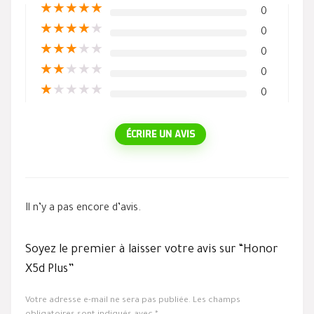
★
★
★
★
★
0
★
★
★
★
★
0
★
★
★
★
★
0
★
★
★
★
★
0
★
★
★
★
★
0
ÉCRIRE UN AVIS
Il n’y a pas encore d’avis.
Soyez le premier à laisser votre avis sur “Honor
X5d Plus”
Votre adresse e-mail ne sera pas publiée.
Les champs