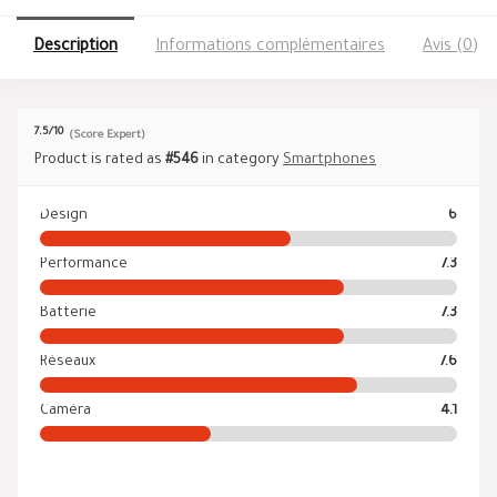
Description
Informations complémentaires
Avis (0)
7.5
/10
(Score Expert)
Product is rated as
#546
in category
Smartphones
Design
6
Performance
7.3
Batterie
7.3
Réseaux
7.6
Caméra
4.1