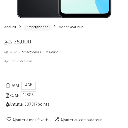
Accueil
Smartphones
Honor X5d Plus
د.ج
25,000
1037
Smartphones
Honor
Ajouter votre avis
4GB
RAM:
128GB
ROM:
Antutu:
307817
points
Ajouter à mes favoris
Ajouter au comparateur