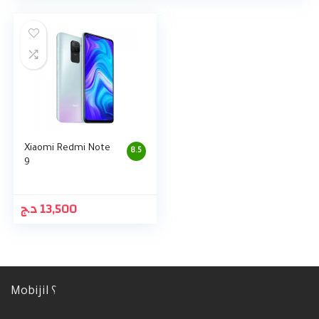
Xiaomi Redmi Note
8.5
9
د.ج
13,500
Mobijil ؟