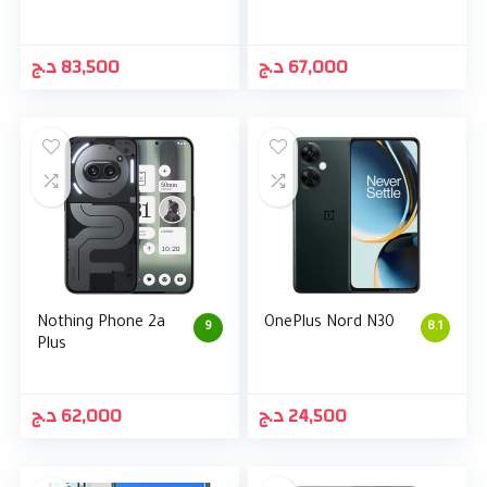
د.ج
83,500
د.ج
67,000
Nothing Phone 2a
OnePlus Nord N30
9
8.1
Plus
د.ج
62,000
د.ج
24,500