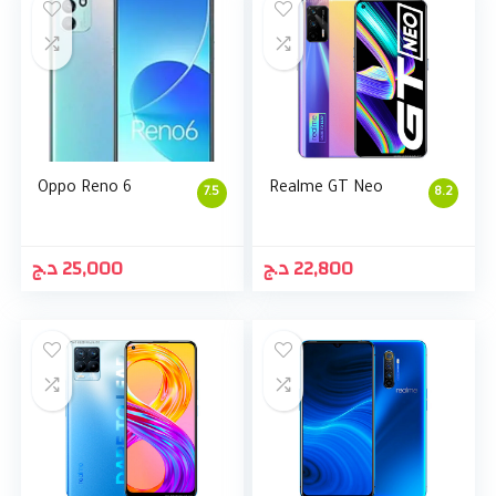
Oppo Reno 6
Realme GT Neo
7.5
8.2
د.ج
25,000
د.ج
22,800