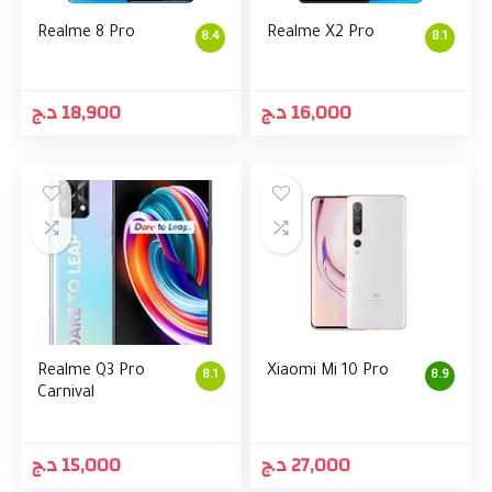
Realme 8 Pro
Realme X2 Pro
8.4
8.1
د.ج
18,900
د.ج
16,000
Realme Q3 Pro
Xiaomi Mi 10 Pro
8.1
8.9
Carnival
د.ج
15,000
د.ج
27,000