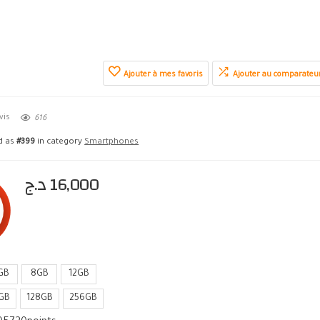
Ajouter à mes favoris
Ajouter au comparateu
vis
616
ed as
#399
in category
Smartphones
د.ج
16,000
GB
8GB
12GB
GB
128GB
256GB