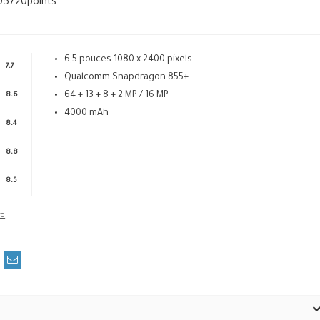
05720
points
6,5 pouces 1080 x 2400 pixels
7.7
Qualcomm Snapdragon 855+
64 + 13 + 8 + 2 MP / 16 MP
8.6
4000 mAh
8.4
8.8
8.5