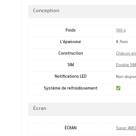
Conception
Poids
199 g
L'épaisseur
8.7mm
Construction
Châssis en
SIM
Double SI
Notifications LED
Non dispo
Système de refroidissement
Écran
ÉCRAN
Super AM