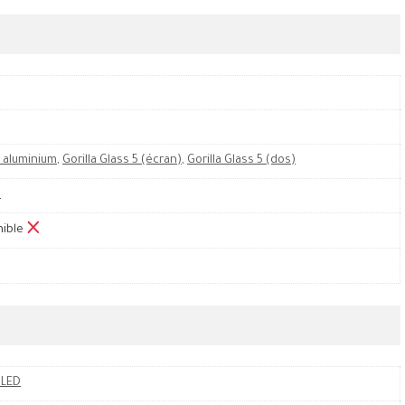
 aluminium
,
Gorilla Glass 5 (écran)
,
Gorilla Glass 5 (dos)
M
nible
OLED