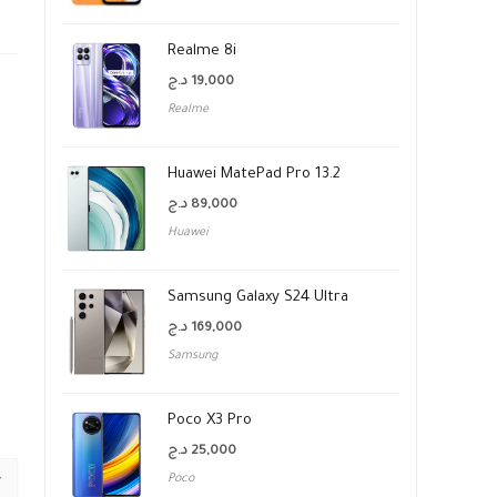
Realme 8i
د.ج
19,000
Realme
Huawei MatePad Pro 13.2
د.ج
89,000
Huawei
Samsung Galaxy S24 Ultra
د.ج
169,000
Samsung
Poco X3 Pro
د.ج
25,000
Poco