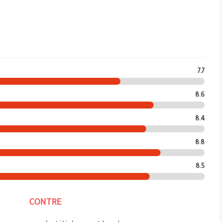
7.7
8.6
8.4
8.8
8.5
CONTRE