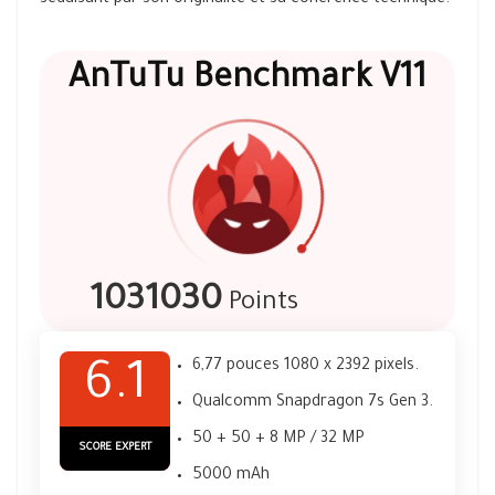
séduisant par son originalité et sa cohérence technique.
AnTuTu Benchmark V11
1031030
Points
6,77 pouces 1080 x 2392 pixels.
6.1
Qualcomm Snapdragon 7s Gen 3.
50 + 50 + 8 MP / 32 MP
SCORE EXPERT
5000 mAh