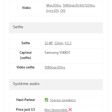
4K@30fps
,
1080p@30/60/120fps
,
Vidéo
Gyro-EIS
,
OIS
Selfie
Selfie
32 MP
,
22mm
,
f/2.2
Capteur
Samsung S5KKD1
(selfie)
Vidéo selfie
1080p@30fps
Système audio
Haut-Parleur
,
Stereo-speakers
Prise jack 3,5
Non disponible