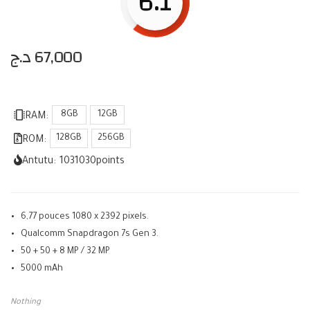
6.1
د.ج
67,000
8GB
12GB
RAM:
128GB
256GB
ROM:
Antutu:
1031030
points
6,77 pouces 1080 x 2392 pixels.
Qualcomm Snapdragon 7s Gen 3.
50 + 50 + 8 MP / 32 MP
5000 mAh
Nothing