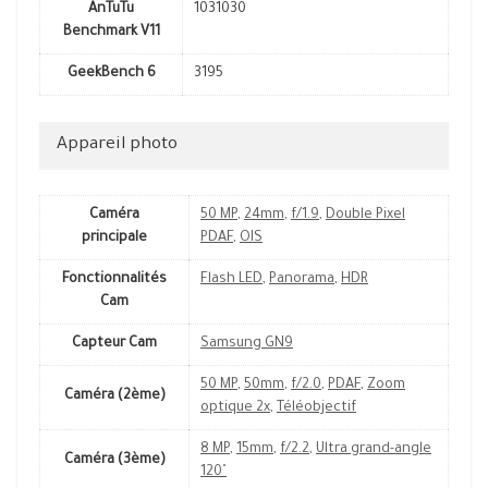
AnTuTu
1031030
Benchmark V11
GeekBench 6
3195
Appareil photo
Caméra
50 MP
,
24mm
,
f/1.9
,
Double Pixel
principale
PDAF
,
OIS
Fonctionnalités
Flash LED
,
Panorama
,
HDR
Cam
Capteur Cam
Samsung GN9
50 MP
,
50mm
,
f/2.0
,
PDAF
,
Zoom
Caméra (2ème)
optique 2x
,
Téléobjectif
8 MP
,
15mm
,
f/2.2
,
Ultra grand-angle
Caméra (3ème)
120˚