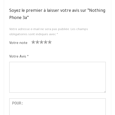
Soyez le premier à laisser votre avis sur “Nothing
Phone 3a”
Votre adresse e-mail ne sera pas publiée.
Les champs
obligatoires sont indiqués avec
*
Votre note
1
2 ét
3 étoile
4 étoiles
5 étoiles
ét
oiles
s sur 5
sur 5
sur 5
Votre Avis
*
oil
sur
e
5
su
r
5