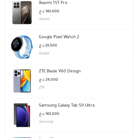
Xiaomi 15T Pro
د.ج
143,000
Xiaomi
Google Pixel Watch 2
د.ج
33,500
Google
ZTE Blade V60 Design
د.ج
29,000
ZTE
Samsung Galaxy Tab S9 Ultra
د.ج
163,000
Samsung