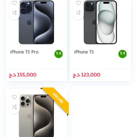
iPhone 15 Pro
iPhone 15
9.4
9.4
د.ج
155,000
د.ج
123,000
RÉPUTÉE