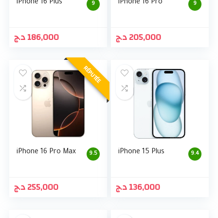
iPhone 16 Plus
iPhone 16 Pro
9
9
د.ج
186,000
د.ج
205,000
RÉPUTÉE
iPhone 16 Pro Max
iPhone 15 Plus
9.5
9.4
د.ج
255,000
د.ج
136,000