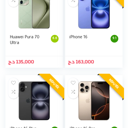
Huawei Pura 70
iPhone 16
6.6
9.1
Ultra
د.ج
135,000
د.ج
163,000
RÉPUTÉE
RÉPUTÉE