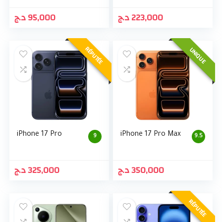
د.ج
95,000
د.ج
223,000
RÉPUTÉE
UNIQUE
iPhone 17 Pro
iPhone 17 Pro Max
9
9.5
د.ج
325,000
د.ج
350,000
RÉPUTÉE