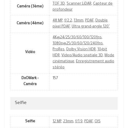
TOF 3D
,
Scanner LiDAR
,
Capteur de
Caméra (3ème)
profondeur
48 MP
,
f/2.2
,
13mm
,
PDAF
,
Double
Caméra (4ème)
pixel PDAF
,
Ultra grand-angle 120˚
4K@24/25/30/60/100/120fps
,
1080p@25/30/60/120/240fps
,
ProRes
,
Dolby Vision HDR
,
10‑bit
Vidéo
HDR
,
Video/Audio spatiale 3D
,
Mode
cinématique
,
Enregistrement audio
stéréo
DxOMark -
157
Caméra
Selfie
Selfie
12 MP
,
23mm
,
f/1.9
,
PDAF
,
OIS