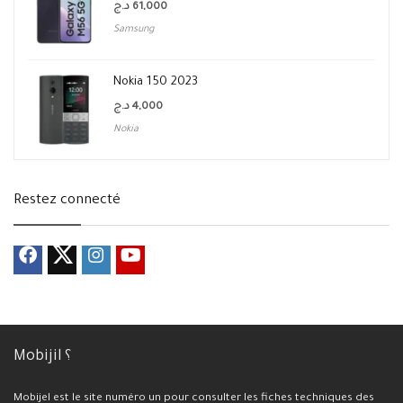
د.ج
61,000
Samsung
Nokia 150 2023
د.ج
4,000
Nokia
Restez connecté
Mobijil ؟
Mobijel est le site numéro un pour consulter les fiches techniques des