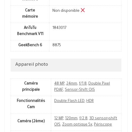
Carte
Non disponible
mémoire
AnTuTu
1843017
Benchmark V11
GeekBench 6
8875
Appareil photo
Caméra
48 MP
,
24mm
,
f/1.8
,
Double Pixel
principale
PDAF
,
Sensor-Shift OIS
Fonctionnalités
Double Flash LED
,
HDR
Cam
12 MP
,
120mm
,
f/2.8
,
3D sensor‑shift
Caméra (2ème)
OIS
,
Zoom optique 5x
,
Périscope