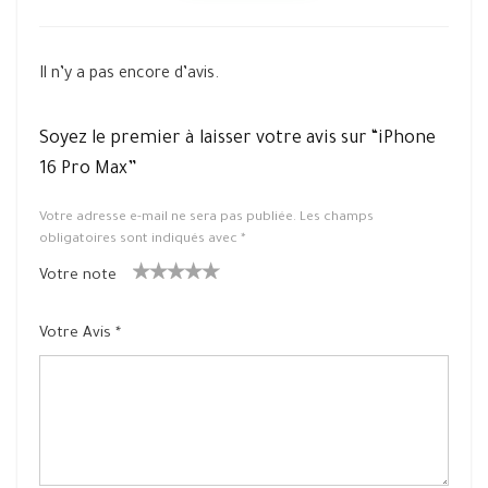
Il n’y a pas encore d’avis.
Soyez le premier à laisser votre avis sur “iPhone
16 Pro Max”
Votre adresse e-mail ne sera pas publiée.
Les champs
obligatoires sont indiqués avec
*
Votre note
1
2 ét
3 étoile
4 étoiles
5 étoiles
ét
oiles
s sur 5
sur 5
sur 5
Votre Avis
*
oil
sur
e
5
su
r
5