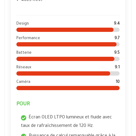
4685 mAh.
Design
9.4
Performance
9.7
Batterie
9.5
Réseaux
9.1
Caméra
10
POUR
Écran OLED LTPO lumineux et fluide avec
taux de rafraîchissement de 120 Hz.