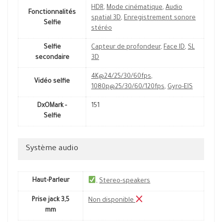
HDR
,
Mode cinématique
,
Audio
Fonctionnalités
spatial 3D
,
Enregistrement sonore
Selfie
stéréo
Selfie
Capteur de profondeur
,
Face ID
,
SL
secondaire
3D
4K@24/25/30/60fps
,
Vidéo selfie
1080p@25/30/60/120fps
,
Gyro-EIS
DxOMark -
151
Selfie
Système audio
Haut-Parleur
,
Stereo-speakers
Prise jack 3,5
Non disponible
mm