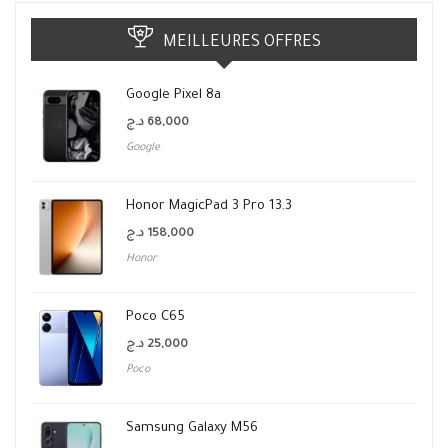
MEILLEURES OFFRES
Google Pixel 8a
د.ج
68,000
Google
Honor MagicPad 3 Pro 13.3
د.ج
158,000
Honor
Poco C65
د.ج
25,000
Poco
Samsung Galaxy M56