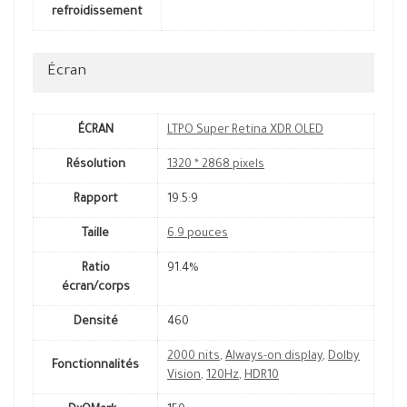
refroidissement
Écran
ÉCRAN
LTPO Super Retina XDR OLED
Résolution
1320 * 2868 pixels
Rapport
19.5:9
Taille
6.9 pouces
Ratio
91.4%
écran/corps
Densité
460
2000 nits
,
Always-on display
,
Dolby
Fonctionnalités
Vision
,
120Hz
,
HDR10