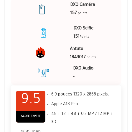
DXO Caméra
157
points
DXO Selfie
151
Points
Antutu
1843017
points
DXO Audio
-
6,9 pouces 1320 x 2868 pixels.
9.5
Apple A18 Pro.
48 + 12 + 48 + 0,3 MP / 12 MP +
SCORE EXPERT
3D.