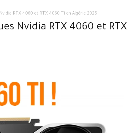
 Nvidia RTX 4060 et RTX 4060 Ti en Algérie 2025
ques Nvidia RTX 4060 et RTX
5