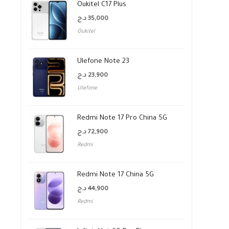
Oukitel C17 Plus
د.ج
35,000
Oukitel
Ulefone Note 23
د.ج
23,900
Ulefone
Redmi Note 17 Pro China 5G
د.ج
72,900
Redmi
Redmi Note 17 China 5G
د.ج
44,900
Redmi