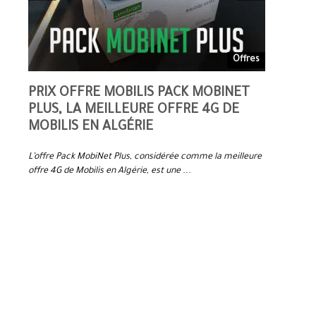
Offres
Offres
PRIX OFFRE MOBILIS PACK MOBINET
PRIX MO
2025
PLUS, LA MEILLEURE OFFRE 4G DE
MEILLEU
MOBILIS EN ALGÉRIE
ALGÉRIE
DOOM
L’offre Pack MobiNet Plus, considérée comme la meilleure
L’offre Mobil
offre 4G de Mobilis en Algérie, est une ...
4G de Mobilis