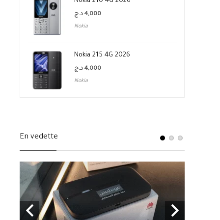
Nokia 210 4G 2026
د.ج
4,000
Nokia
Nokia 215 4G 2026
د.ج
4,000
Nokia
En vedette