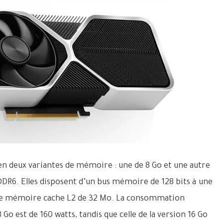
PRIX DES NOUVELLES OFFRES
INTERNET IDOOM ADSL ET VDSL 
D’ALGÉRIE TÉLÉCOM
Découvrez les prix des nouvelles offres Internet I
ADSL et VDSL 2025 d’Algérie Télécom. ...
en deux variantes de mémoire : une de 8 Go et une autre
DDR6. Elles disposent d’un bus mémoire de 128 bits à une
une mémoire cache L2 de 32 Mo. La consommation
 Go est de 160 watts, tandis que celle de la version 16 Go