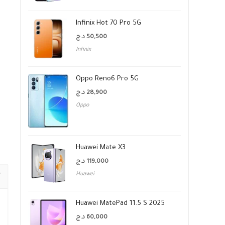
Infinix Hot 70 Pro 5G
د.ج
50,500
Infinix
Oppo Reno6 Pro 5G
د.ج
28,900
Oppo
Huawei Mate X3
د.ج
119,000
Huawei
Huawei MatePad 11.5 S 2025
د.ج
60,000