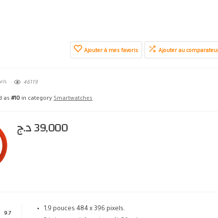
Ajouter à mes favoris
Ajouter au comparateu
vis
46119
ed as
#10
in category
Smartwatches
د.ج
39,000
1,9 pouces 484 x 396 pixels.
9.7