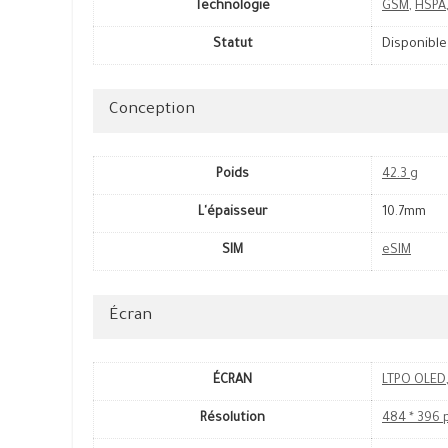
Technologie
GSM
,
HSPA
Statut
Disponible
Conception
Poids
42.3 g
L'épaisseur
10.7mm
SIM
eSIM
Écran
ÉCRAN
LTPO OLED
Résolution
484 * 396 p