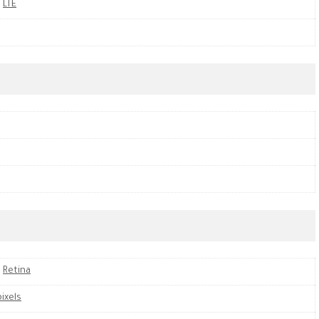
,
LTE
,
Retina
ixels