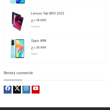
Lenovo Tab M10 2023
د.ج
25,000
Lenovo
Oppo A98
د.ج
25,000
Oppo
Restez connecté