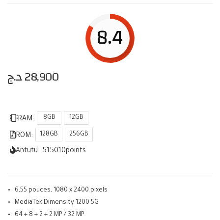
8.4
د.ج
28,900
8GB
12GB
RAM:
128GB
256GB
ROM:
Antutu:
515010
points
6,55 pouces, 1080 x 2400 pixels
MediaTek Dimensity 1200 5G
64 + 8 + 2 + 2 MP / 32 MP