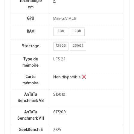
Technologie
6
nm
GPU
Mali-G77 MC9
8GB
12GB
RAM
128GB
256GB
Stockage
Type de
UFS 2.1
mémoire
Carte
Non disponible
mémoire
AnTuTu
515010
Benchmark V8
AnTuTu
617200
Benchmark V11
GeekBench 6
2725