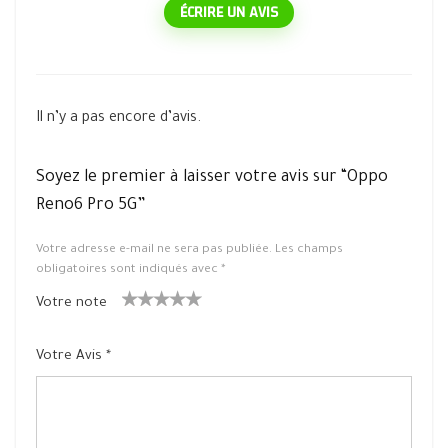
ÉCRIRE UN AVIS
Il n’y a pas encore d’avis.
Soyez le premier à laisser votre avis sur “Oppo
Reno6 Pro 5G”
Votre adresse e-mail ne sera pas publiée.
Les champs
obligatoires sont indiqués avec
*
Votre note
1
2 ét
3 étoile
4 étoiles
5 étoiles
ét
oiles
s sur 5
sur 5
sur 5
Votre Avis
*
oil
sur
e
5
su