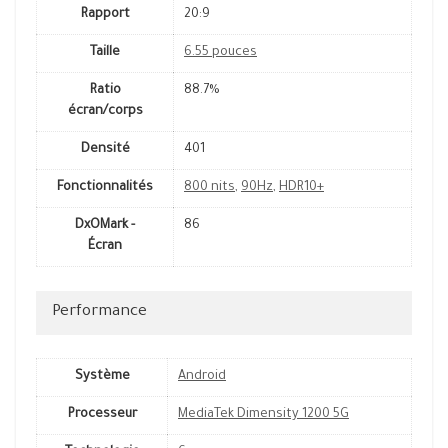
Rapport
20:9
Taille
6.55 pouces
Ratio
88.7%
écran/corps
Densité
401
Fonctionnalités
800 nits
,
90Hz
,
HDR10+
DxOMark -
86
Écran
Performance
Système
Android
Processeur
MediaTek Dimensity 1200 5G