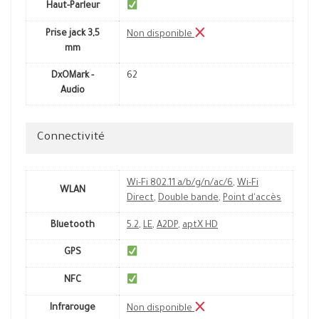
Haut-Parleur
Prise jack 3,5
Non disponible
mm
DxOMark -
62
Audio
Connectivité
Wi-Fi 802.11 a/b/g/n/ac/6
,
Wi-Fi
WLAN
Direct
,
Double bande
,
Point d'accès
Bluetooth
5.2
,
LE
,
A2DP
,
aptX HD
GPS
NFC
Infrarouge
Non disponible