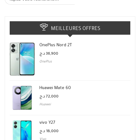
MEILLEURES OFFRES
OnePlus Nord 2T
د.ج
36,900
OnePlus
Huawei Mate 60
د.ج
72,000
Huawei
vivo Y27
د.ج
18,000
Vivo