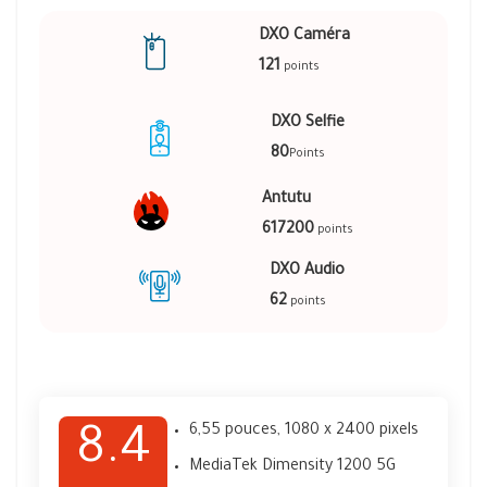
DXO Caméra
121
points
DXO Selfie
80
Points
Antutu
617200
points
DXO Audio
62
points
6,55 pouces, 1080 x 2400 pixels
8.4
MediaTek Dimensity 1200 5G