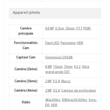
Appareil photo
Caméra
64 MP
,
0.7µm
,
26mm
,
f/1.7
,
PDAF
principale
Fonctionnalités
Flash LED
,
Panorama
,
HDR
Cam
Capteur Cam
Omnivision OV64B
8 MP
,
1.12µm
,
13mm
,
f/2.2
,
Ultra
Caméra (2ème)
grand-angle 120˚
Caméra (3ème)
2 MP
,
f/2.4
,
Macro
Caméra (4ème)
2 MP
,
f/2.4
,
Capteur de profondeur
4K@30fps
,
1080p@30/60fps
,
Gyro-
Vidéo
EIS
,
HDR