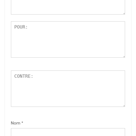
r
5
Nom
*