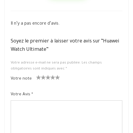
Il n’y a pas encore d’avis.
Soyez le premier à laisser votre avis sur “Huawei
Watch Ultimate”
Votre adresse e-mail ne sera pas publiée.
Les champs
obligatoires sont indiqués avec
*
Votre note
1
2 ét
3 étoile
4 étoiles
5 étoiles
ét
oiles
s sur 5
sur 5
sur 5
Votre Avis
*
oil
sur
e
5
su
r