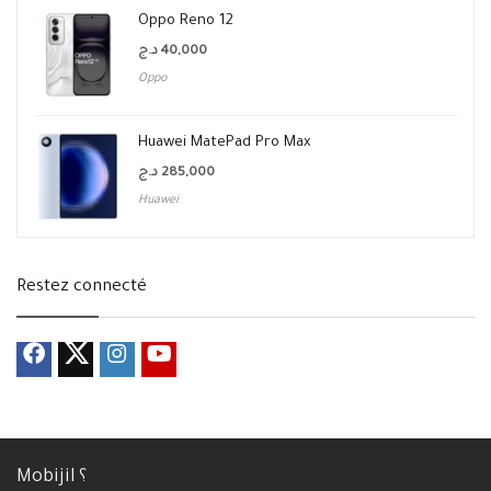
Oppo Reno 12
د.ج
40,000
Oppo
Huawei MatePad Pro Max
د.ج
285,000
Huawei
Restez connecté
Mobijil ؟