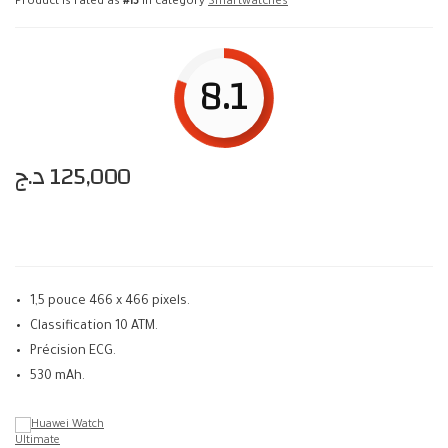
Product is rated as
#13
in category
Smartwatches
8.1
د.ج
125,000
1,5 pouce 466 x 466 pixels.
Classification 10 ATM.
Précision ECG.
530 mAh.