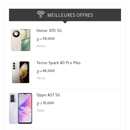
MEILLEURES OFFRES
Honor X70 5G
د.ج
59,000
Honor
Tecno Spark 40 Pro Plus
د.ج
45,000
Tecno
Oppo A57 5G
د.ج
15,000
Oppo