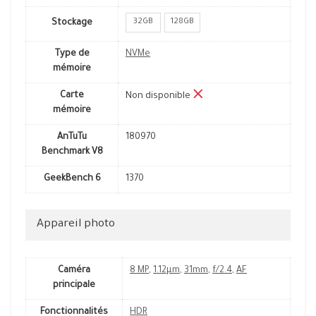
32GB
128GB
Stockage
Type de
NVMe
mémoire
Carte
Non disponible
mémoire
AnTuTu
180970
Benchmark V8
GeekBench 6
1370
Appareil photo
Caméra
8 MP
,
1.12µm
,
31mm
,
f/2.4
,
AF
principale
Fonctionnalités
HDR