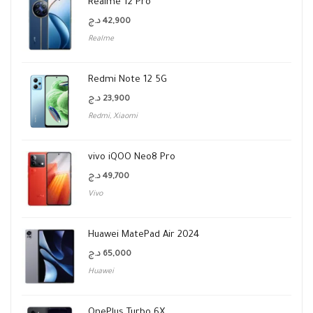
Realme 12 Pro
د.ج
42,900
Realme
Redmi Note 12 5G
د.ج
23,900
Redmi
,
Xiaomi
vivo iQOO Neo8 Pro
د.ج
49,700
Vivo
Huawei MatePad Air 2024
د.ج
65,000
Huawei
OnePlus Turbo 6X