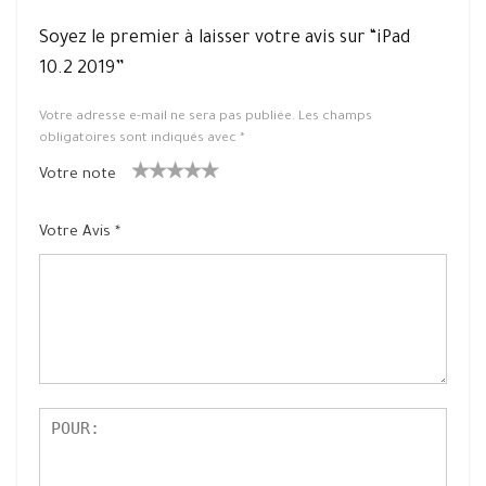
Soyez le premier à laisser votre avis sur “iPad
10.2 2019”
Votre adresse e-mail ne sera pas publiée.
Les champs
obligatoires sont indiqués avec
*
Votre note
1
2 ét
3 étoile
4 étoiles
5 étoiles
ét
oiles
s sur 5
sur 5
sur 5
Votre Avis
*
oil
sur
e
5
su
r
5