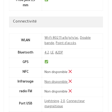
Prise jack 3,5
mm
Connectivité
Wi-Fi 802.11 a/b/g/n/ac
,
Double
WLAN
bande
,
Point d'accès
Bluetooth
4.2
,
LE
,
A2DP
GPS
NFC
Non disponible
Infrarouge
Non disponible
radio FM
Non disponible
Lightning
,
2.0
,
Connecteur
Port USB
magnétique