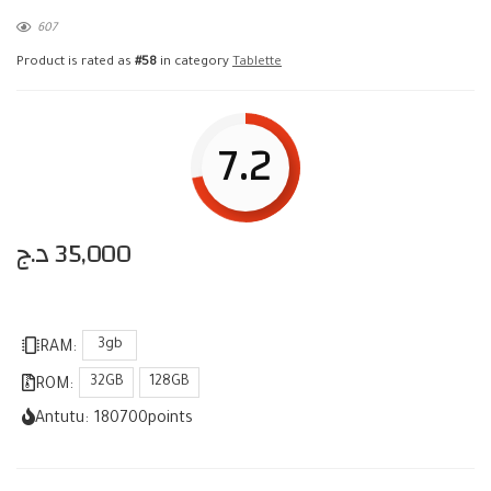
607
Product is rated as
#58
in category
Tablette
7.2
د.ج
35,000
3gb
RAM:
32GB
128GB
ROM:
Antutu:
180700
points