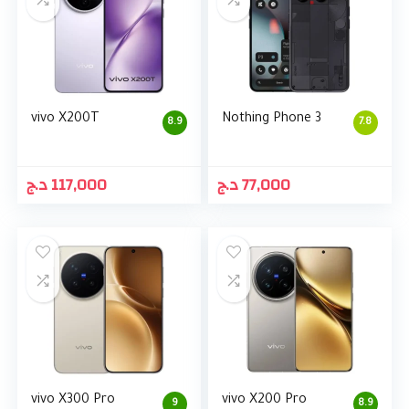
vivo X200T
Nothing Phone 3
8.9
7.8
د.ج
117,000
د.ج
77,000
vivo X300 Pro
vivo X200 Pro
9
8.9