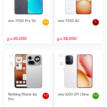
vivo Y500 Pro 5G
vivo Y500 4G
6.2
1
د.ج
65,000
د.ج
58,000
Nothing Phone 4a
vivo iQOO Z11 China
3.2
9.2
Pro