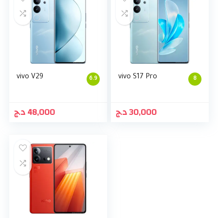
vivo V29
vivo S17 Pro
6.9
8
د.ج
48,000
د.ج
30,000