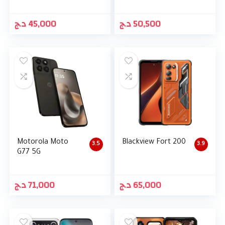
د.ج
45,000
د.ج
50,500
Motorola Moto
Blackview Fort 200
3.5
3.9
G77 5G
د.ج
71,000
د.ج
65,000