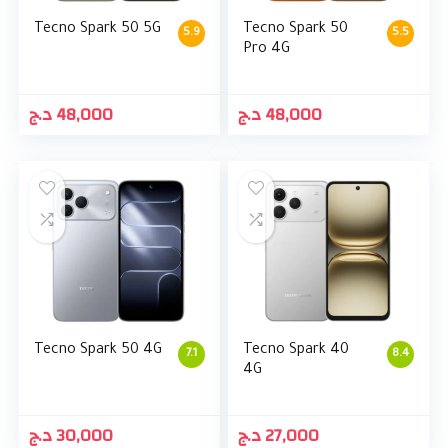
Tecno Spark 50 5G
Tecno Spark 50
5.9
5.5
Pro 4G
د.ج
48,000
د.ج
48,000
Tecno Spark 50 4G
Tecno Spark 40
7.1
8.4
4G
د.ج
30,000
د.ج
27,000