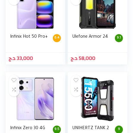
Infinix Hot 50 Pro+
Ulefone Armor 24
6.4
9.1
د.ج
33,000
د.ج
58,000
Infinix Zero 30 4G
UNIHERTZ TANK 2
9.5
9