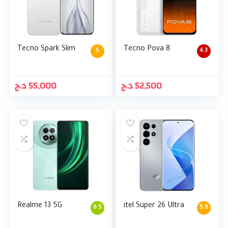
Tecno Spark Slim
Tecno Pova 8
5
4.3
د.ج
55,000
د.ج
52,500
Realme 13 5G
itel Super 26 Ultra
6.5
5.9