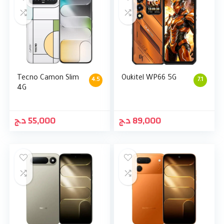
Tecno Camon Slim
Oukitel WP66 5G
4.5
7.1
4G
د.ج
55,000
د.ج
89,000