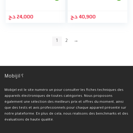
د.ج
24,000
د.ج
40,900
1
2
→
Mobijil ؟
Mobijel est le site numéro un pour consulter les fiches techniques des
appareils électroniques de toutes catégories. Nous proposons
également une sélection des meilleurs prix et offres du moment, ainsi
que des tests et avis professionnels pour chaque appareil présenté sur
notre plateforme. En plus de cela, nous réalisons des benchmarks et des
évaluations de haute qualité.