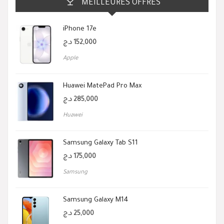
MEILLEURES OFFRES
iPhone 17e
د.ج
152,000
Apple
Huawei MatePad Pro Max
د.ج
285,000
Huawei
Samsung Galaxy Tab S11
د.ج
175,000
Samsung
Samsung Galaxy M14
د.ج
25,000