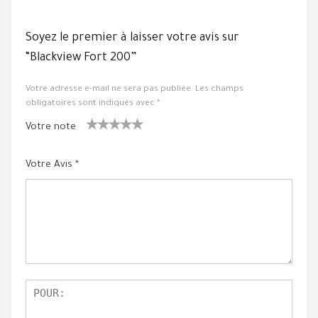
Soyez le premier à laisser votre avis sur
“Blackview Fort 200”
Votre adresse e-mail ne sera pas publiée.
Les champs
obligatoires sont indiqués avec
*
Votre note
1
2 ét
3 étoile
4 étoiles
5 étoiles
ét
oiles
s sur 5
sur 5
sur 5
Votre Avis
*
oil
sur
e
5
su
r
5