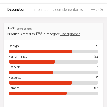
Description
Informations complémentaires
Avis (0)
3.9
/10
(Score Expert)
Product is rated as
#783
in category
Smartphones
Design
7.1
Performance
5.2
Batterie
5
Réseaux
7.1
Caméra
6.5