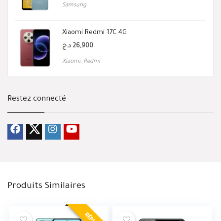
Samsung
Xiaomi Redmi 17C 4G
د.ج
26,900
Xiaomi
,
Redmi
Restez connecté
Produits Similaires