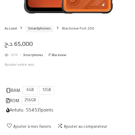
Accueil
Smartphones
Blackview Fort 200
د.ج
65,000
1019
Smartphones
Blackview
Ajouter votre avis
6GB
12GB
RAM:
256GB
ROM:
Antutu:
554531
points
Ajouter à mes favoris
Ajouter au comparateur