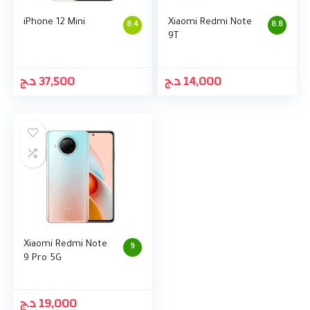
iPhone 12 Mini
Xiaomi Redmi Note
8.4
8.8
9T
د.ج
37,500
د.ج
14,000
Xiaomi Redmi Note
9
9 Pro 5G
د.ج
19,000