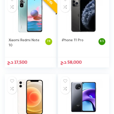
RÉPUTÉE
Xiaomi Redmi Note
iPhone 11 Pro
7.8
8.5
10
د.ج
17,500
د.ج
58,000