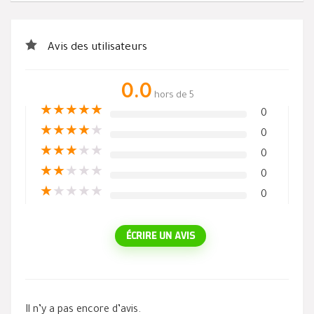
Avis des utilisateurs
0.0
hors de 5
★
★
★
★
★
0
★
★
★
★
★
0
★
★
★
★
★
0
★
★
★
★
★
0
★
★
★
★
★
0
ÉCRIRE UN AVIS
Il n’y a pas encore d’avis.