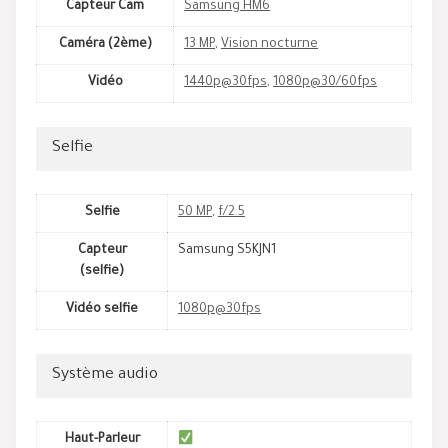
Capteur Cam
Samsung HM6
Caméra (2ème)
13 MP
,
Vision nocturne
Vidéo
1440p@30fps
,
1080p@30/60fps
Selfie
Selfie
50 MP
,
f/2.5
Capteur
Samsung S5KJN1
(selfie)
Vidéo selfie
1080p@30fps
Système audio
Haut-Parleur