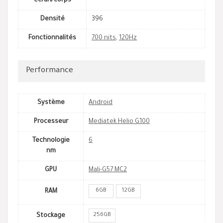
écran/corps
Densité
396
Fonctionnalités
700 nits
,
120Hz
Performance
Système
Android
Processeur
Mediatek Helio G100
Technologie
6
nm
GPU
Mali-G57 MC2
6GB
12GB
RAM
256GB
Stockage