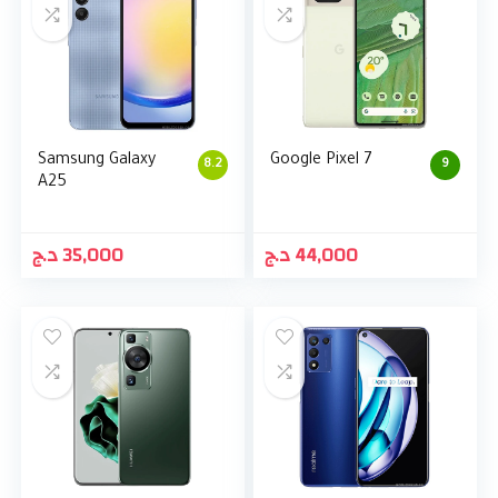
Samsung Galaxy
Google Pixel 7
8.2
9
A25
د.ج
35,000
د.ج
44,000