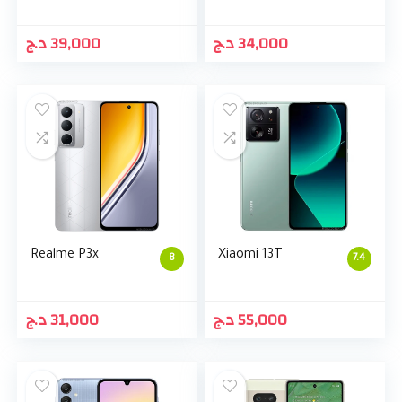
د.ج
39,000
د.ج
34,000
Realme P3x
Xiaomi 13T
8
7.4
د.ج
31,000
د.ج
55,000