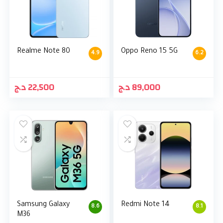
Realme Note 80
Oppo Reno 15 5G
4.9
6.2
د.ج
22,500
د.ج
89,000
Samsung Galaxy
Redmi Note 14
8.6
8.1
M36