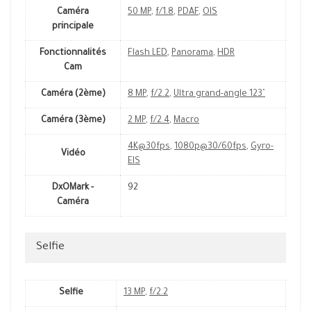
Caméra
50 MP
,
f/1.8
,
PDAF
,
OIS
principale
Fonctionnalités
Flash LED
,
Panorama
,
HDR
Cam
Caméra (2ème)
8 MP
,
f/2.2
,
Ultra grand-angle 123˚
Caméra (3ème)
2 MP
,
f/2.4
,
Macro
4K@30fps
,
1080p@30/60fps
,
Gyro-
Vidéo
EIS
DxOMark -
92
Caméra
Selfie
Selfie
13 MP
,
f/2.2