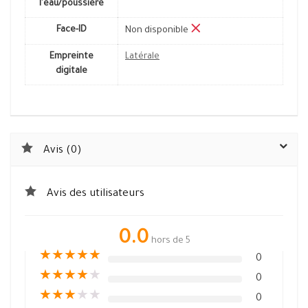
l'eau/poussière
Face-ID
Non disponible
Empreinte
Latérale
digitale
Avis (0)
Avis des utilisateurs
0.0
hors de 5
★
★
★
★
★
0
★
★
★
★
★
0
★
★
★
★
★
0