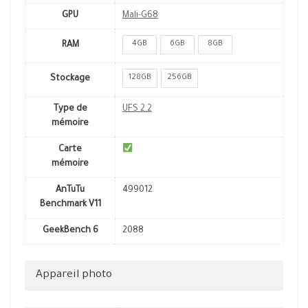
GPU
Mali-G68
4GB
6GB
8GB
RAM
128GB
256GB
Stockage
Type de
UFS 2.2
mémoire
Carte
mémoire
AnTuTu
499012
Benchmark V11
GeekBench 6
2088
Appareil photo