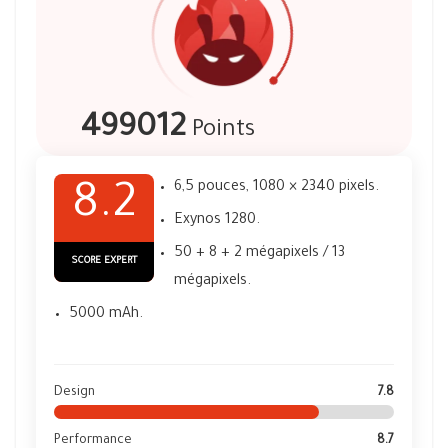
499012
Points
6,5 pouces, 1080 × 2340 pixels.
8.2
Exynos 1280.
50 + 8 + 2 mégapixels / 13
SCORE EXPERT
mégapixels.
5000 mAh.
Design
7.8
Performance
8.7