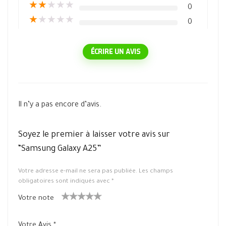
★
★
★
★
★
0
★
★
★
★
★
0
ÉCRIRE UN AVIS
Il n’y a pas encore d’avis.
Soyez le premier à laisser votre avis sur
“Samsung Galaxy A25”
Votre adresse e-mail ne sera pas publiée.
Les champs
obligatoires sont indiqués avec
*
Votre note
1
2 ét
3 étoile
4 étoiles
5 étoiles
ét
oiles
s sur 5
sur 5
sur 5
Votre Avis
*