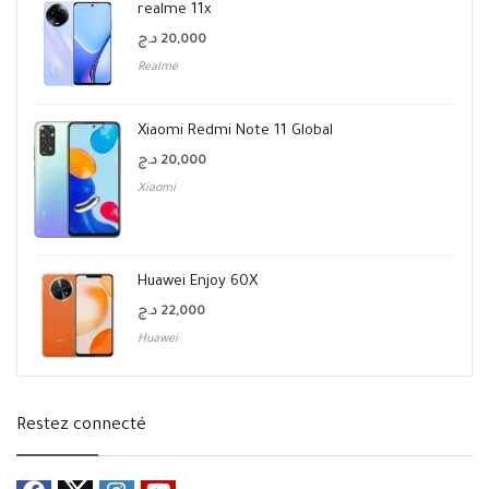
realme 11x
د.ج
20,000
Realme
Xiaomi Redmi Note 11 Global
د.ج
20,000
Xiaomi
Huawei Enjoy 60X
د.ج
22,000
Huawei
Restez connecté