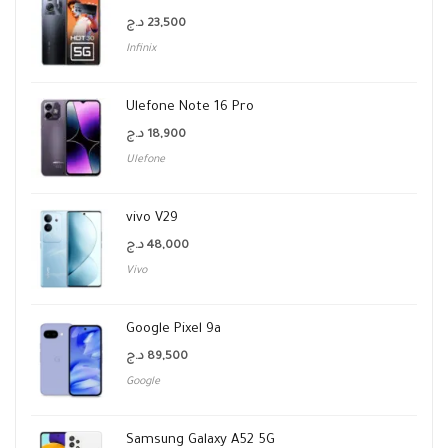
د.ج
23,500
Infinix
Ulefone Note 16 Pro
د.ج
18,900
Ulefone
vivo V29
د.ج
48,000
Vivo
Google Pixel 9a
د.ج
89,500
Google
Samsung Galaxy A52 5G