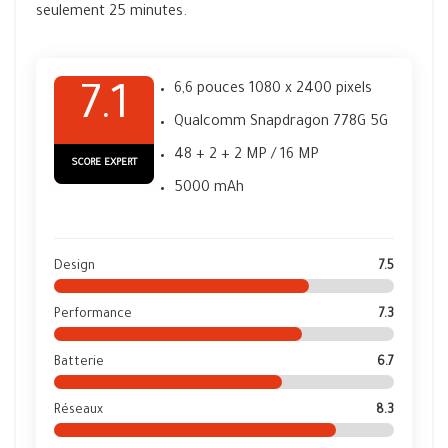
seulement 25 minutes.
6,6 pouces 1080 x 2400 pixels
7.1
Qualcomm Snapdragon 778G 5G
48 + 2 + 2 MP / 16 MP
SCORE EXPERT
5000 mAh
Design
7.5
Performance
7.3
Batterie
6.7
Réseaux
8.3