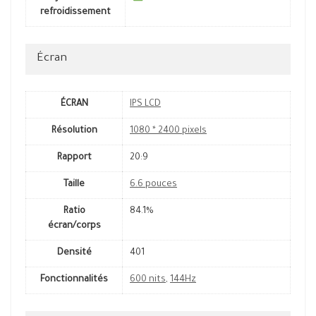
refroidissement
Écran
ÉCRAN
IPS LCD
Résolution
1080 * 2400 pixels
Rapport
20:9
Taille
6.6 pouces
Ratio
84.1%
écran/corps
Densité
401
Fonctionnalités
600 nits
,
144Hz