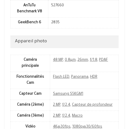
AnTuTu
527660
Benchmark V8
GeekBench 6
2835
Appareil photo
Caméra
48 MP
,
0.8µm
,
26mm
,
f/1.8
,
PDAF
principale
Fonctionnalités
Flash LED
,
Panorama
,
HDR
Cam
Capteur Cam
Samsung S5KGM1
Caméra (2ème)
2 MP
,
f/2.4
,
Capteur de profondeur
Caméra (3ème)
2 MP
,
f/2.4
,
Macro
Vidéo
4K@30fps
,
1080p@30/60fps