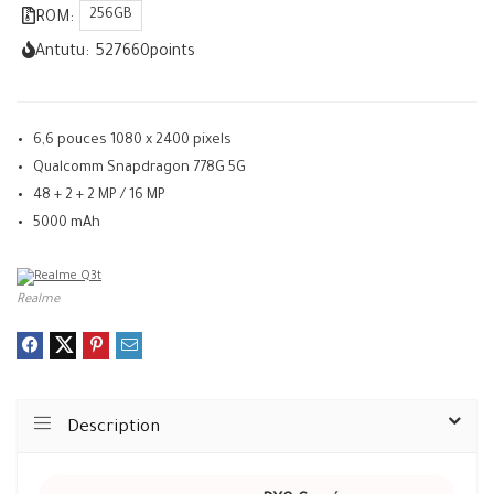
256GB
ROM:
Antutu:
527660
points
6,6 pouces 1080 x 2400 pixels
Qualcomm Snapdragon 778G 5G
48 + 2 + 2 MP / 16 MP
5000 mAh
Realme
Description