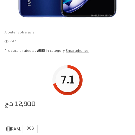
Ajouter votre avis
641
Product is rated as
#583
in category
Smartphones
7.1
د.ج
12,900
8GB
RAM: