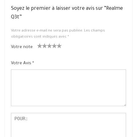
Soyez le premier à laisser votre avis sur “Realme
Q3t”
Votre adresse e-mail ne sera pas publiée.
Les champs
obligatoires sont indiqués avec
*
Votre note
1
2 ét
3 étoile
4 étoiles
5 étoiles
ét
oiles
s sur 5
sur 5
sur 5
Votre Avis
*
oil
sur
e
5
su
r
5