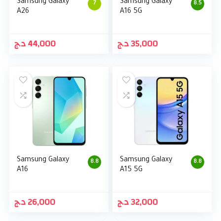
Samsung Galaxy
Samsung Galaxy
7
8.5
A26
A16 5G
د.ج
44,000
د.ج
35,000
Samsung Galaxy
Samsung Galaxy
8.8
8.8
A16
A15 5G
د.ج
26,000
د.ج
32,000