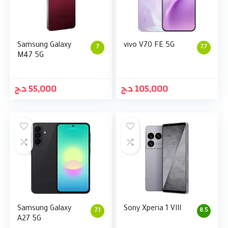
Samsung Galaxy
vivo V70 FE 5G
7
7.7
M47 5G
د.ج
55,000
د.ج
105,000
Samsung Galaxy
Sony Xperia 1 VIII
7.1
8.5
A27 5G