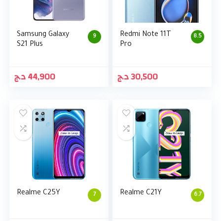
Samsung Galaxy
Redmi Note 11T
9
8.5
S21 Plus
Pro
د.ج
44,900
د.ج
30,500
Realme C25Y
Realme C21Y
7
6.7