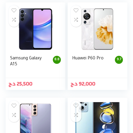
Samsung Galaxy
Huawei P60 Pro
8.8
9.7
A15
د.ج
25,500
د.ج
92,000