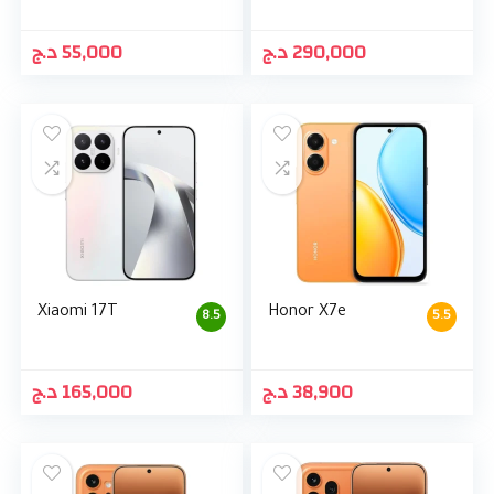
د.ج
55,000
د.ج
290,000
Xiaomi 17T
Honor X7e
8.5
5.5
د.ج
165,000
د.ج
38,900