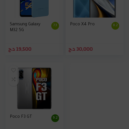
Samsung Galaxy
Poco X4 Pro
7.3
8.2
M32 5G
د.ج
19,500
د.ج
30,000
Poco F3 GT
9.2