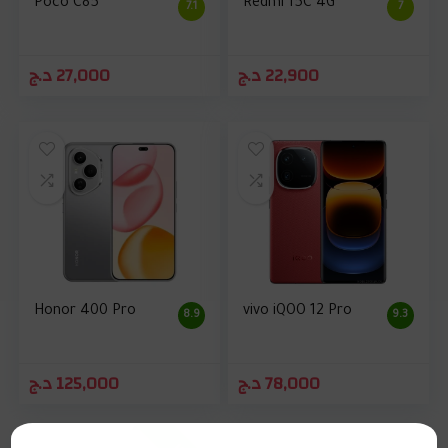
Poco C85
Redmi 15C 4G
7.1
7
د.ج
27,000
د.ج
22,900
Honor 400 Pro
vivo iQOO 12 Pro
8.9
9.3
د.ج
125,000
د.ج
78,000