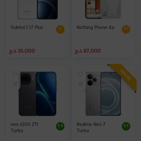
Oukitel C17 Plus
Nothing Phone 4a
5
5.1
د.ج
35,000
د.ج
87,000
RÉPUTÉE
vivo iQOO Z11
Realme Neo 7
9.8
9.3
Turbo
Turbo