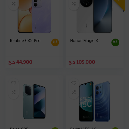
Realme C85 Pro
Honor Magic 8
6.3
9.3
د.ج
44,900
د.ج
105,000