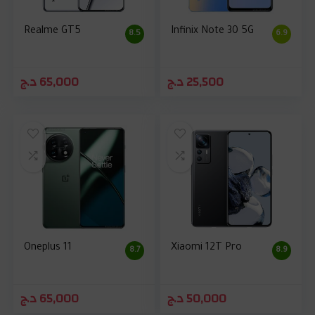
Realme GT5
Infinix Note 30 5G
8.5
6.9
د.ج
65,000
د.ج
25,500
Oneplus 11
Xiaomi 12T Pro
8.7
8.9
د.ج
65,000
د.ج
50,000