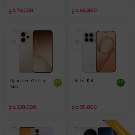
د.ج
72,000
د.ج
66,900
Oppo Reno15 Pro
Redmi K90
6.9
8.5
Max
د.ج
138,000
د.ج
95,000
RÉPUTÉE