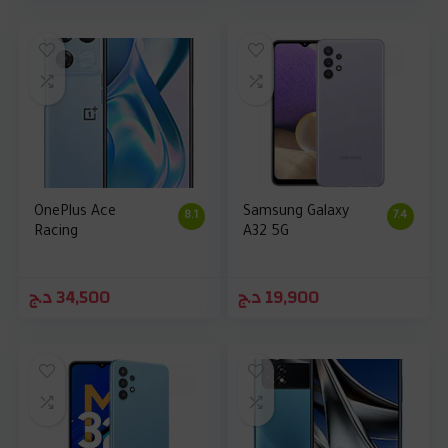
OnePlus Ace
Samsung Galaxy
8.1
7.4
Racing
A32 5G
د.ج
34,500
د.ج
19,900