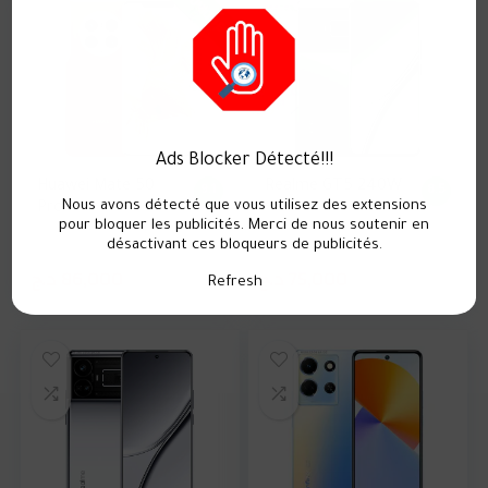
UNIQUE
Ads Blocker Détecté!!!
Huawei Mate 50
Realme GT5 240W
9.1
8.5
Nous avons détecté que vous utilisez des extensions
Pro
pour bloquer les publicités. Merci de nous soutenir en
désactivant ces bloqueurs de publicités.
د.ج
86,000
د.ج
75,000
Refresh