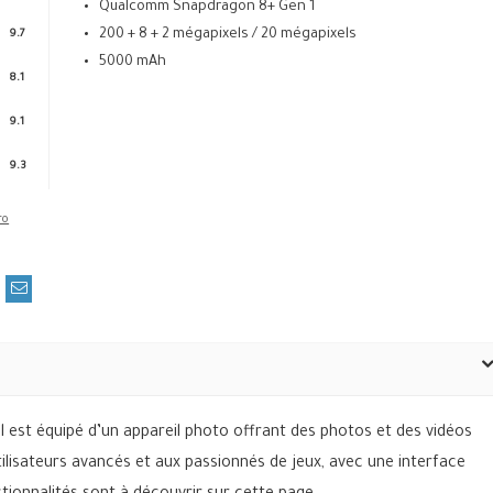
Qualcomm Snapdragon 8+ Gen 1
200 + 8 + 2 mégapixels / 20 mégapixels
9.7
5000 mAh
8.1
9.1
9.3
l est équipé d’un appareil photo offrant des photos et des vidéos
tilisateurs avancés et aux passionnés de jeux, avec une interface