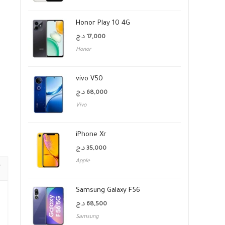
Honor Play 10 4G
د.ج
17,000
Honor
vivo V50
د.ج
68,000
Vivo
iPhone Xr
د.ج
35,000
Apple
Samsung Galaxy F56
د.ج
68,500
Samsung