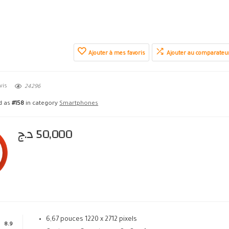
Ajouter à mes favoris
Ajouter au comparateu
vis
24296
ed as
#158
in category
Smartphones
د.ج
50,000
6,67 pouces 1220 x 2712 pixels
8.9