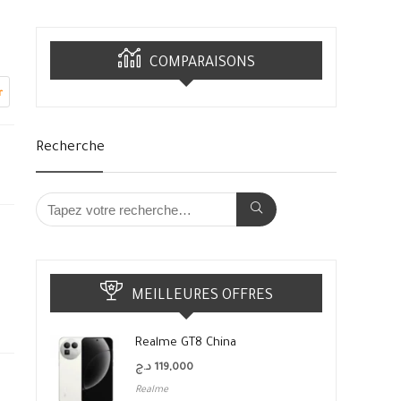
COMPARAISONS
r
Recherche
MEILLEURES OFFRES
Realme GT8 China
د.ج
119,000
Realme