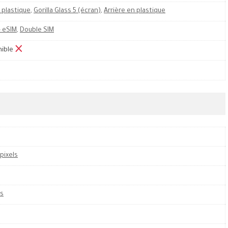
 plastique
,
Gorilla Glass 5 (écran)
,
Arrière en plastique
 eSIM
,
Double SIM
nible
 pixels
es