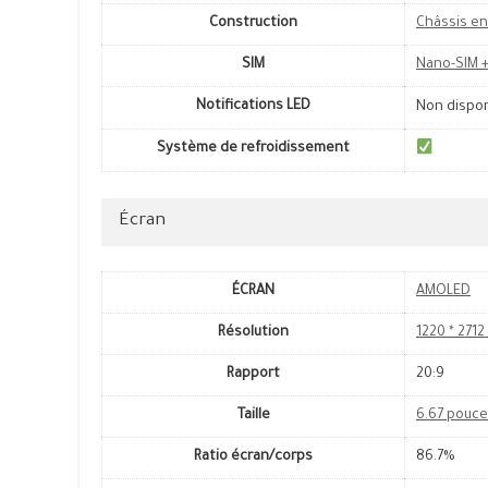
Construction
Châssis en
SIM
Nano-SIM +
Notifications LED
Non dispo
Système de refroidissement
Écran
ÉCRAN
AMOLED
Résolution
1220 * 2712
Rapport
20:9
Taille
6.67 pouc
Ratio écran/corps
86.7%