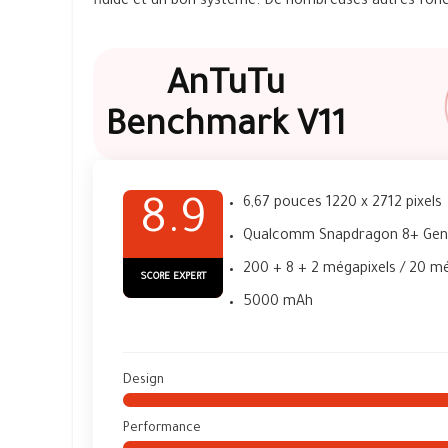
fluide et un bon système. De nombreuses autres fonct
AnTuTu
Benchmark V11
6,67 pouces 1220 x 2712 pixels
8.9
Qualcomm Snapdragon 8+ Gen
200 + 8 + 2 mégapixels / 20 m
SCORE EXPERT
5000 mAh
Design
Performance