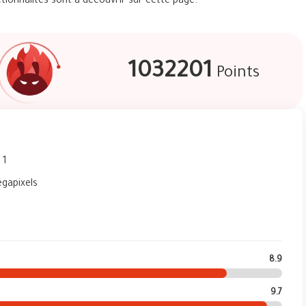
ionnalités sont à découvrir sur cette page.
1032201
Points
 1
égapixels
8.9
9.7