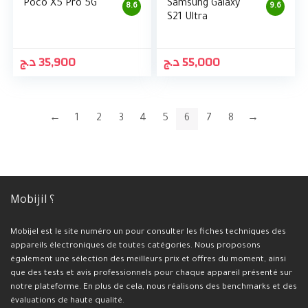
Poco X5 Pro 5G
Samsung Galaxy
8.6
9.6
S21 Ultra
د.ج
35,900
د.ج
55,000
←
1
2
3
4
5
6
7
8
→
Mobijil ؟
Mobijel est le site numéro un pour consulter les fiches techniques des
appareils électroniques de toutes catégories. Nous proposons
également une sélection des meilleurs prix et offres du moment, ainsi
que des tests et avis professionnels pour chaque appareil présenté sur
notre plateforme. En plus de cela, nous réalisons des benchmarks et des
évaluations de haute qualité.