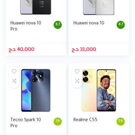
Huawei nova 10
Huawei nova 10
8.7
8.7
Pro
د.ج
40,000
د.ج
31,000
Tecno Spark 10
Realme C55
7.6
7.9
Pro