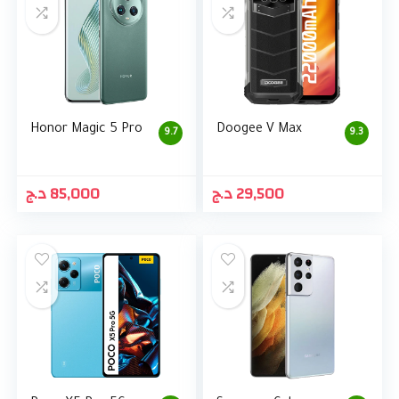
Honor Magic 5 Pro
Doogee V Max
9.7
9.3
د.ج
85,000
د.ج
29,500