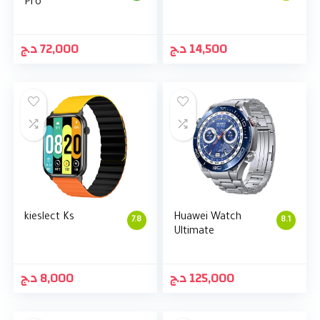
Pro
د.ج
72,000
د.ج
14,500
kieslect Ks
Huawei Watch
7.8
8.1
Ultimate
د.ج
8,000
د.ج
125,000