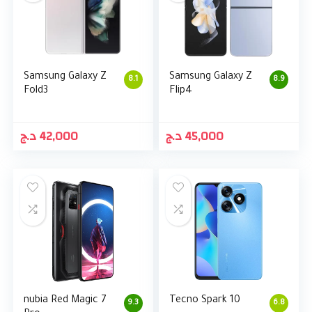
Samsung Galaxy Z
Samsung Galaxy Z
8.1
8.9
Fold3
Flip4
د.ج
42,000
د.ج
45,000
nubia Red Magic 7
Tecno Spark 10
9.3
6.8