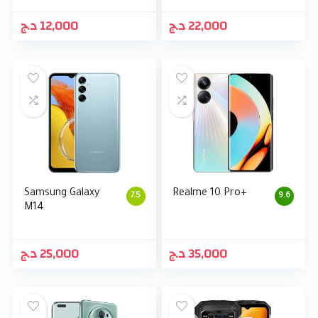
د.ج
12,000
د.ج
22,000
Samsung Galaxy
Realme 10 Pro+
7.5
9.6
M14
د.ج
25,000
د.ج
35,000