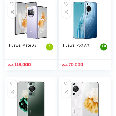
Huawei Mate X3
Huawei P60 Art
8
9.8
د.ج
119,000
د.ج
70,000