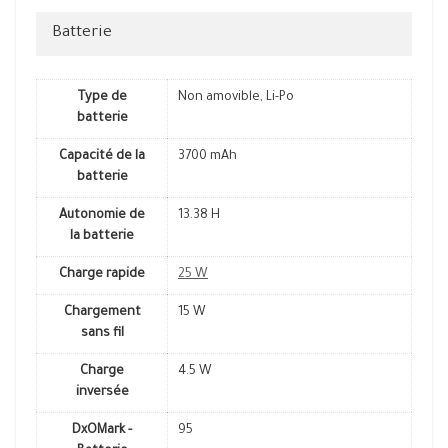
Batterie
Type de
Non amovible, Li-Po
batterie
Capacité de la
3700 mAh
batterie
Autonomie de
13.38 H
la batterie
Charge rapide
25 W
Chargement
15 W
sans fil
Charge
4.5 W
inversée
DxOMark -
95