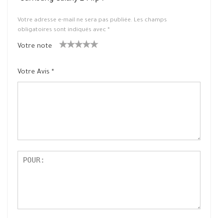
Votre adresse e-mail ne sera pas publiée.
Les champs
obligatoires sont indiqués avec
*
Votre note
1
2 ét
3 étoile
4 étoiles
5 étoiles
ét
oiles
s sur 5
sur 5
sur 5
Votre Avis
*
oil
sur
e
5
su
r
5