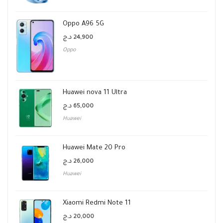
Oppo A96 5G
د.ج
24,900
Oppo
Huawei nova 11 Ultra
د.ج
65,000
Huawei
Huawei Mate 20 Pro
د.ج
26,000
Huawei
Xiaomi Redmi Note 11
د.ج
20,000