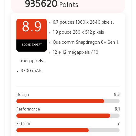
935620
Points
6,7 pouces 1080 x 2640 pixels.
8.9
1,9 pouce 260 x 512 pixels.
Qualcomm Snapdragon 8+ Gen 1.
SCORE EXPERT
12 + 12 mégapixels / 10
mégapixels.
3700 mAh.
Design
8.5
Performance
9.1
Batterie
7