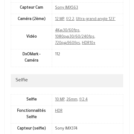
Capteur Cam
Sony IMX563
Caméra (2ème)
12 MP
,
f/2.2
,
Ultra grand-angle 123˚
4K@30/60fps
,
Vidéo
1080p@30/60/240fps
,
720p@960fps
,
HDR10+
DxOMark -
112
Caméra
Selfie
Selfie
10 MP
,
26mm
,
f/2.4
Fonctionnalités
HDR
Selfie
Capteur (selfie)
Sony IMX374