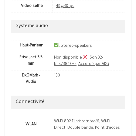
Vidéo selfie
4K@30fps
Système audio
Haut-Parleur
,
Stereo-speakers
Prise jack 3,5
Non disponible
,
Son 32-
mm
bits/384kHz
,
Accordé par AKG
DxOMark -
130
Audio
Connectivité
Wi-Fi 802.11 a/b/g/n/ac/6
,
Wi-Fi
WLAN
Direct
,
Double bande
,
Point d'accès