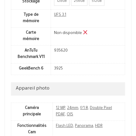
128GB
256GB
512GB
Stockage
Type de
UFS 3.1
mémoire
Carte
Non disponible
mémoire
AnTuTu
935620
Benchmark V11
GeekBench 6
3925
Appareil photo
Caméra
12 MP
,
24mm
,
f/1.8
,
Double Pixel
principale
PDAF
,
OIS
Fonctionnalités
Flash LED
,
Panorama
,
HDR
Cam