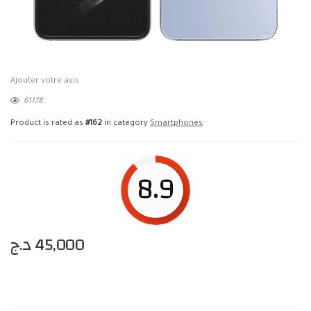
Ajouter votre avis
61178
Product is rated as
#162
in category
Smartphones
8.9
د.ج
45,000