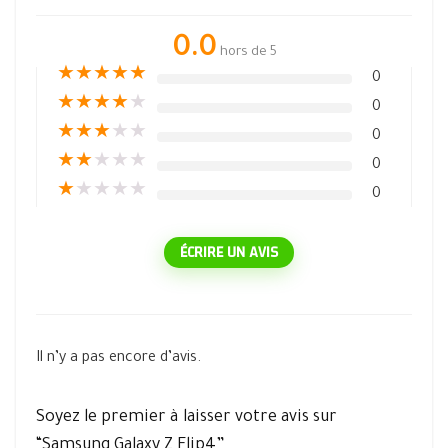
0.0
hors de 5
★
★
★
★
★
0
★
★
★
★
★
0
★
★
★
★
★
0
★
★
★
★
★
0
★
★
★
★
★
0
ÉCRIRE UN AVIS
Il n’y a pas encore d’avis.
Soyez le premier à laisser votre avis sur
“Samsung Galaxy Z Flip4”