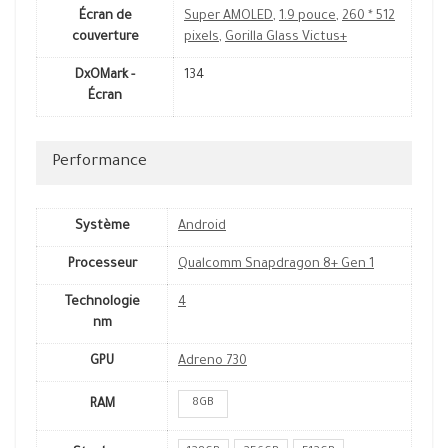
Écran de
Super AMOLED
,
1.9 pouce
,
260 * 512
couverture
pixels
,
Gorilla Glass Victus+
DxOMark -
134
Écran
Performance
Système
Android
Processeur
Qualcomm Snapdragon 8+ Gen 1
Technologie
4
nm
GPU
Adreno 730
8GB
RAM