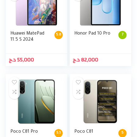
Huawei MatePad
Honor Pad 10 Pro
5.8
7
11.5 S 2024
د.ج
55,000
د.ج
82,000
Poco C81 Pro
Poco C81
5.1
5