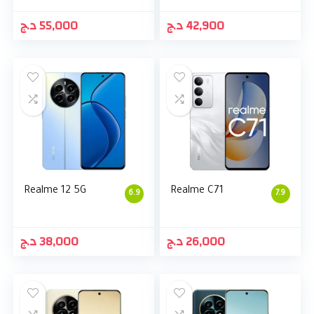
د.ج
55,000
د.ج
42,900
Realme 12 5G
Realme C71
6.9
7.9
د.ج
38,000
د.ج
26,000