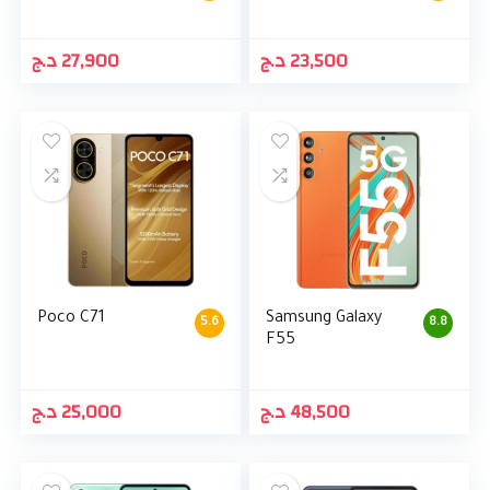
د.ج
27,900
د.ج
23,500
Poco C71
Samsung Galaxy
5.6
8.8
F55
د.ج
25,000
د.ج
48,500