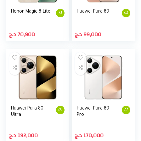
Honor Magic 8 Lite
Huawei Pura 80
7.1
7.2
د.ج
70,900
د.ج
99,000
Huawei Pura 80
Huawei Pura 80
7.8
7.7
Ultra
Pro
د.ج
192,000
د.ج
170,000