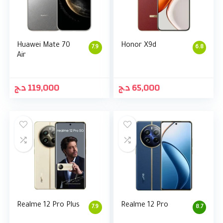
Huawei Mate 70
Honor X9d
7.9
6.8
Air
د.ج
119,000
د.ج
65,000
Realme 12 Pro Plus
Realme 12 Pro
7.9
8.7