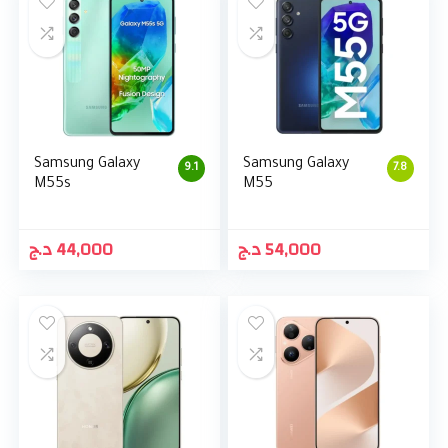
Samsung Galaxy
Samsung Galaxy
9.1
7.8
M55s
M55
د.ج
44,000
د.ج
54,000