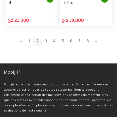
4
4 Pro
د.ج
23,000
د.ج
39,000
←
1
2
3
4
5
6
7
8
→
Mobijil ؟
Mobijel est le site numéro un pour consulter les fiches techniques des
appareils électroniques de toutes catégories. Nous proposons
également une sélection des meilleurs prix et offres du moment, ainsi
que des tests et avis professionnels pour chaque appareil présenté sur
notre plateforme. En plus de cela, nous réalisons des benchmarks et des
évaluations de haute qualité.