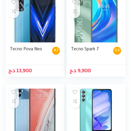
Tecno Pova Neo
Tecno Spark 7
4.7
5.3
د.ج
13,900
د.ج
9,900