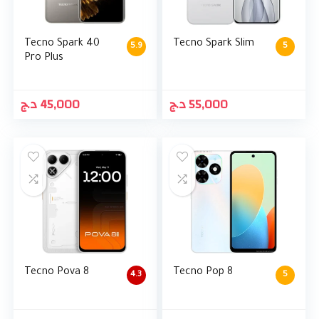
Tecno Spark 40
Tecno Spark Slim
5.9
5
Pro Plus
د.ج
45,000
د.ج
55,000
Tecno Pova 8
Tecno Pop 8
4.3
5