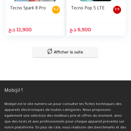
Tecno Spark 8 Pro
Tecno Pop 5 LTE
6.2
3.9
د.ج
11,900
د.ج
6,900
Afficher la suite
Mobijil ؟
Mobijel est le site numéro un pour consulter les fiches techniques des
appareils électroniques de toutes catégories. Nous proposons
également une sélection des meilleurs prix et offres du moment, ainsi
que des tests et avis professionnels pour chaque appareil présenté sur
notre plateforme. En plus de cela, nous réalisons des benchmarks et des