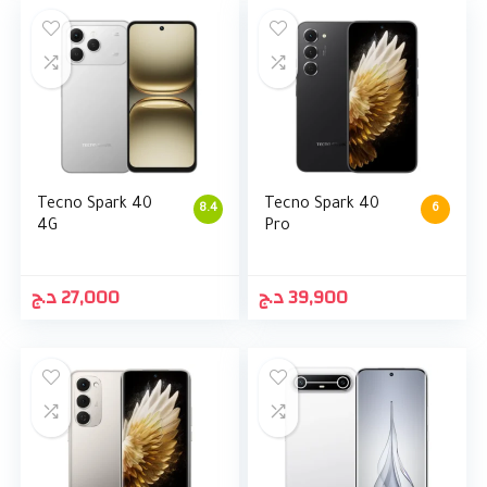
Tecno Spark 40
Tecno Spark 40
8.4
6
4G
Pro
د.ج
27,000
د.ج
39,900