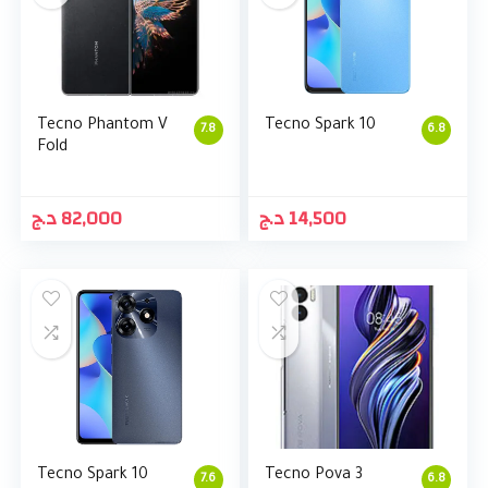
Tecno Phantom V
Tecno Spark 10
7.8
6.8
Fold
د.ج
82,000
د.ج
14,500
Tecno Spark 10
Tecno Pova 3
7.6
6.8