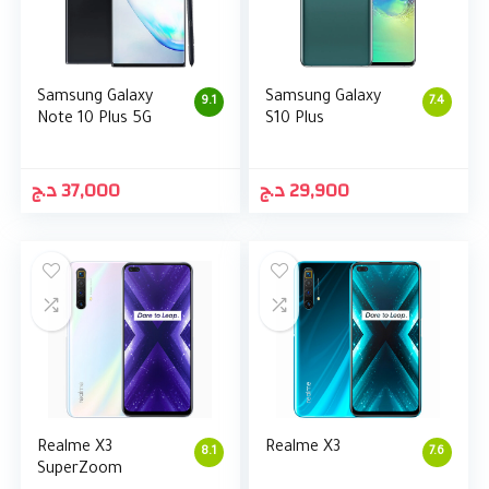
Samsung Galaxy
Samsung Galaxy
9.1
7.4
Note 10 Plus 5G
S10 Plus
د.ج
37,000
د.ج
29,900
Realme X3
Realme X3
8.1
7.6
SuperZoom