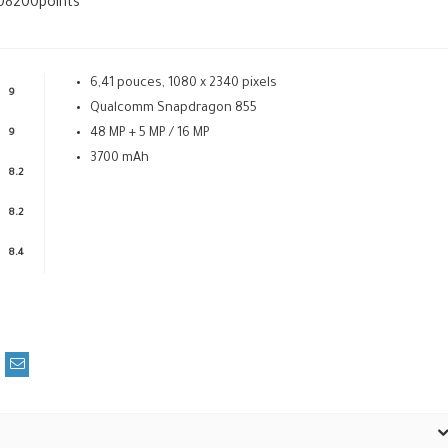
08200
points
6,41 pouces, 1080 x 2340 pixels
9
Qualcomm Snapdragon 855
48 MP + 5 MP / 16 MP
9
3700 mAh
8.2
8.2
8.4