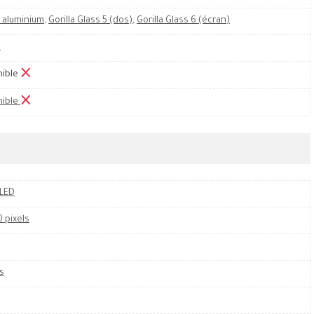
 aluminium
,
Gorilla Glass 5 (dos)
,
Gorilla Glass 6 (écran)
M
nible
nible
LED
 pixels
s