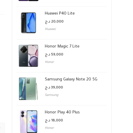
Huawei P40 Lite
د.ج
20,000
Huawei
Honor Magic 7 Lite
د.ج
59,000
Honor
Samsung Galaxy Note 20 5G
د.ج
39,000
Samsung
Honor Play 40 Plus
د.ج
18,000
Honor