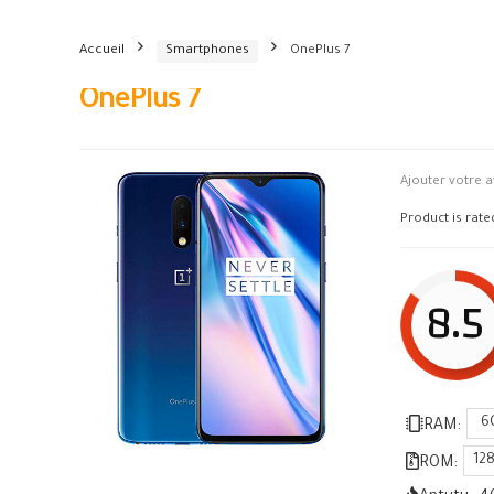
Accueil
Smartphones
OnePlus 7
OnePlus 7
Ajouter votre a
Product is rat
8.5
6
RAM:
12
ROM: