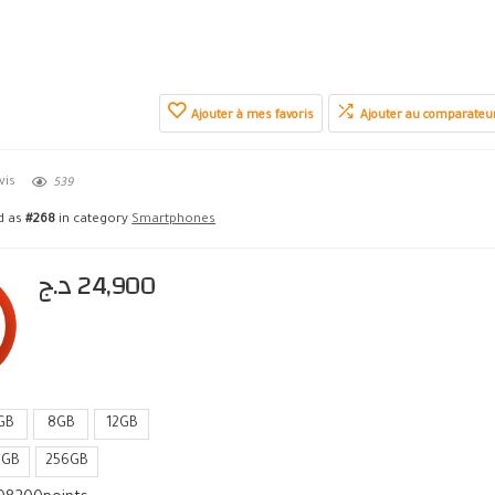
Ajouter à mes favoris
Ajouter au comparateu
vis
539
ed as
#268
in category
Smartphones
د.ج
24,900
GB
8GB
12GB
8GB
256GB