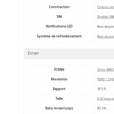
Construction
Châssis en
SIM
Double SI
Notifications LED
Non dispo
Système de refroidissement
Non dispo
Écran
ÉCRAN
Optic AMO
Résolution
1080 * 2340
Rapport
19.5:9
Taille
6.41 pouce
Ratio écran/corps
85.5%