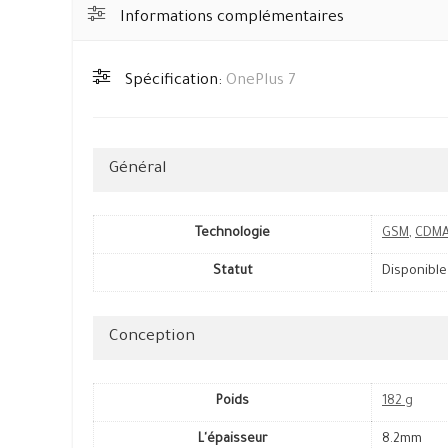
Informations complémentaires
Spécification:
OnePlus 7
Général
Technologie
GSM
,
CDM
Statut
Disponible
Conception
Poids
182 g
L'épaisseur
8.2mm