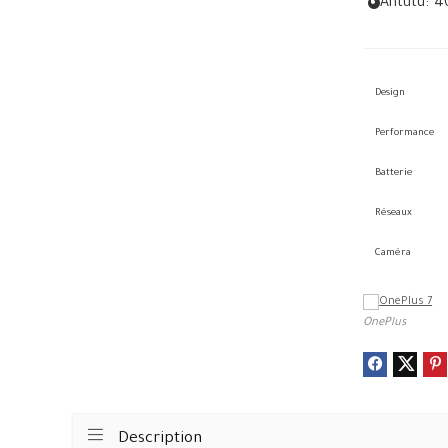
Antutu:
4
Design
Performance
Batterie
Réseaux
Caméra
OnePlus
Description