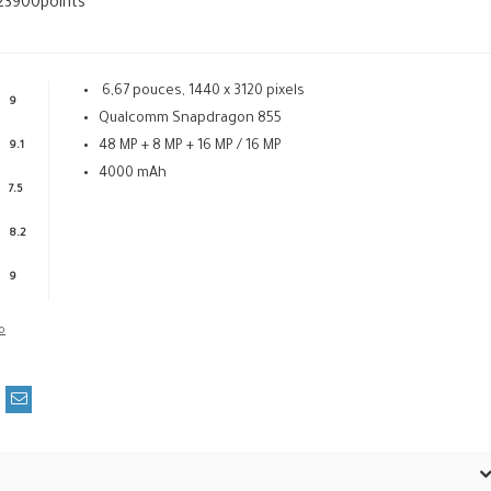
23900
points
6,67 pouces, 1440 x 3120 pixels
9
Qualcomm Snapdragon 855
48 MP + 8 MP + 16 MP / 16 MP
9.1
4000 mAh
7.5
8.2
9