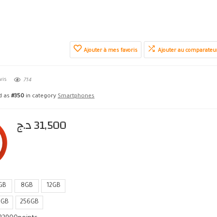
Ajouter à mes favoris
Ajouter au comparateu
vis
714
ed as
#350
in category
Smartphones
د.ج
31,500
GB
8GB
12GB
8GB
256GB