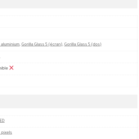
 aluminium
,
Gorilla Glass 5 (écran)
,
Gorilla Glass 5 (dos)
M
nible
LED
 pixels