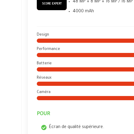
48 MP + 8 MP + 16 MP / 16 MP
SCORE EXPERT
4000 mAh
Design
Performance
Batterie
Réseaux
Caméra
POUR
Écran de qualité supérieure.