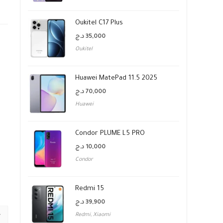
Oukitel C17 Plus
د.ج
35,000
Oukitel
Huawei MatePad 11.5 2025
د.ج
70,000
Huawei
Condor PLUME L5 PRO
د.ج
10,000
Condor
Redmi 15
د.ج
39,900
Redmi
,
Xiaomi