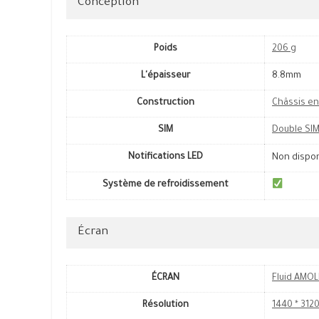
Conception
Poids
206 g
L'épaisseur
8.8mm
Construction
Châssis en
SIM
Double SI
Notifications LED
Non dispo
Système de refroidissement
Écran
ÉCRAN
Fluid AMO
Résolution
1440 * 3120