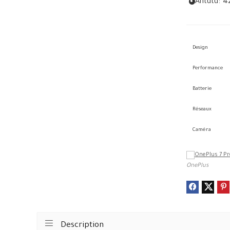
Antutu:
4
Design
Performance
Batterie
Réseaux
Caméra
OnePlus
Description