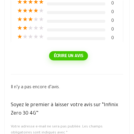
★
★
★
★
★
0
★
★
★
★
★
0
★
★
★
★
★
0
★
★
★
★
★
0
★
★
★
★
★
0
ÉCRIRE UN AVIS
Il n’y a pas encore d’avis.
Soyez le premier à laisser votre avis sur “Infinix
Zero 30 4G”
Votre adresse e-mail ne sera pas publiée.
Les champs
obligatoires sont indiqués avec
*