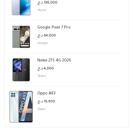
د.ج
138,000
Honor
Google Pixel 7 Pro
د.ج
64,000
Google
Nokia 215 4G 2026
د.ج
4,000
Nokia
Oppo A93
د.ج
16,900
Oppo