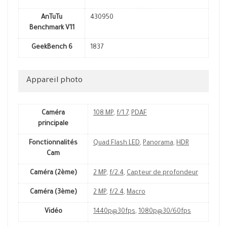
AnTuTu
430950
Benchmark V11
GeekBench 6
1837
Appareil photo
Caméra
108 MP
,
f/1.7
,
PDAF
principale
Fonctionnalités
Quad Flash LED
,
Panorama
,
HDR
Cam
Caméra (2ème)
2 MP
,
f/2.4
,
Capteur de profondeur
Caméra (3ème)
2 MP
,
f/2.4
,
Macro
Vidéo
1440p@30fps
,
1080p@30/60fps