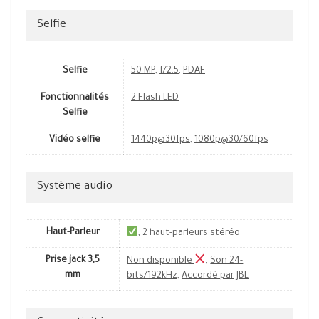
Selfie
Selfie
50 MP
,
f/2.5
,
PDAF
Fonctionnalités
2 Flash LED
Selfie
Vidéo selfie
1440p@30fps
,
1080p@30/60fps
Système audio
Haut-Parleur
,
2 haut-parleurs stéréo
Prise jack 3,5
Non disponible
,
Son 24-
mm
bits/192kHz
,
Accordé par JBL