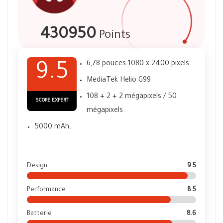
430950
Points
6,78 pouces 1080 x 2400 pixels.
9.5
MediaTek Helio G99.
108 + 2 + 2 mégapixels / 50
SCORE EXPERT
mégapixels.
5000 mAh.
Design
9.5
Performance
8.5
Batterie
8.6