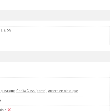
,
LTE
,
5G
 plastique
,
Gorilla Glass (écran)
,
Arrière en plastique
e
nible