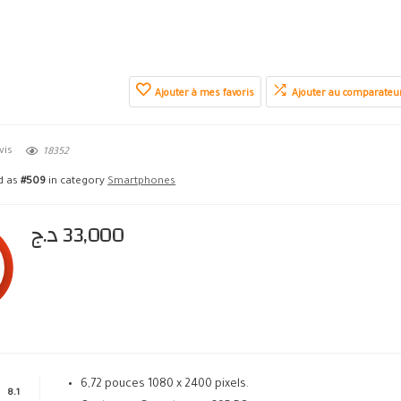
Ajouter à mes favoris
Ajouter au comparateu
vis
18352
ed as
#509
in category
Smartphones
د.ج
33,000
6,72 pouces 1080 x 2400 pixels.
8.1