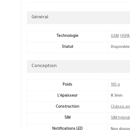
Général
Technologie
GSM
,
HSPA
Statut
Disponible
Conception
Poids
195 g
L'épaisseur
8.3mm
Construction
Châssis en
SIM
SIM hybrid
Notifications LED
Non dispo