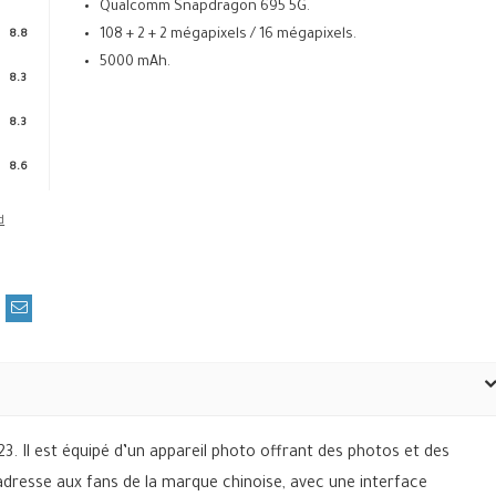
Qualcomm Snapdragon 695 5G.
108 + 2 + 2 mégapixels / 16 mégapixels.
8.8
5000 mAh.
8.3
8.3
8.6
3. Il est équipé d’un appareil photo offrant des photos et des
adresse aux fans de la marque chinoise, avec une interface