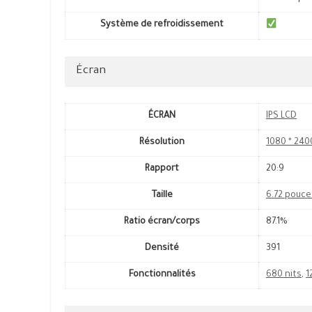
Système de refroidissement
Écran
ÉCRAN
IPS LCD
Résolution
1080 * 240
Rapport
20:9
Taille
6.72 pouce
Ratio écran/corps
87.1%
Densité
391
Fonctionnalités
680 nits
,
1