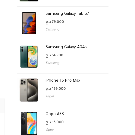
Samsung Galaxy Tab S7
د.ج
79,000
Samsung
Samsung Galaxy A04s
د.ج
14,900
Samsung
iPhone 15 Pro Max
د.ج
199,000
Apple
Oppo A38
د.ج
16,000
Oppo