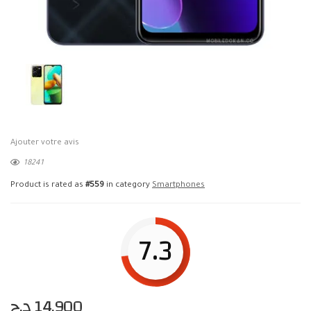
Ajouter votre avis
18241
Product is rated as
#559
in category
Smartphones
7.3
د.ج
14,900