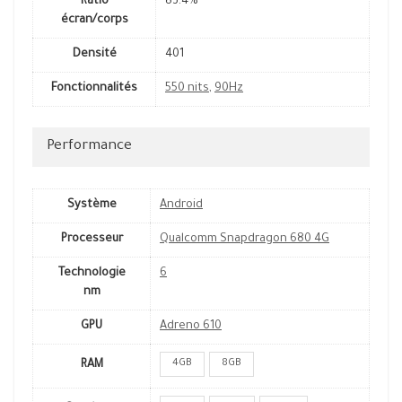
Ratio
83.4%
écran/corps
Densité
401
Fonctionnalités
550 nits
,
90Hz
Performance
Système
Android
Processeur
Qualcomm Snapdragon 680 4G
Technologie
6
nm
GPU
Adreno 610
4GB
8GB
RAM