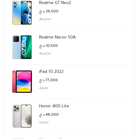
Realme GT Neo2
د.ج
26,000
Realme
Realme Narzo 50A
د.ج
10,500
Realme
iPad 10 2022
د.ج
77,000
Apple
Honor 400 Lite
د.ج
48,000
Honor