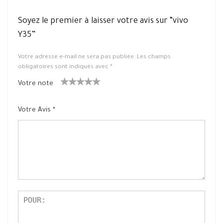
Soyez le premier à laisser votre avis sur “vivo
Y35”
Votre adresse e-mail ne sera pas publiée.
Les champs
obligatoires sont indiqués avec
*
Votre note
1
2 ét
3 étoile
4 étoiles
5 étoiles
ét
oiles
s sur 5
sur 5
sur 5
Votre Avis
*
oil
sur
e
5
su
r
5