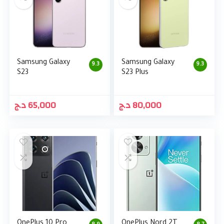
Samsung Galaxy
Samsung Galaxy
9.3
9.3
S23
S23 Plus
د.ج
65,000
د.ج
80,000
OnePlus 10 Pro
OnePlus Nord 2T