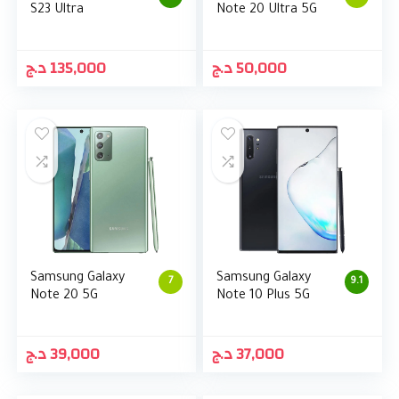
S23 Ultra
Note 20 Ultra 5G
د.ج
135,000
د.ج
50,000
Samsung Galaxy
Samsung Galaxy
7
9.1
Note 20 5G
Note 10 Plus 5G
د.ج
39,000
د.ج
37,000