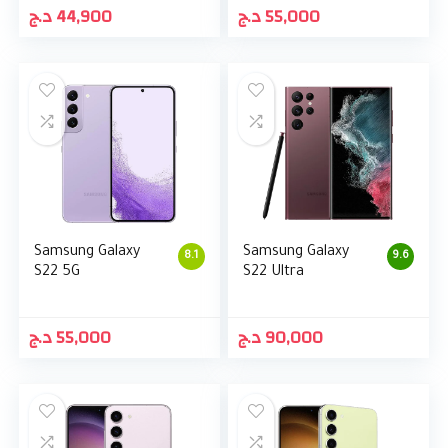
د.ج
44,900
د.ج
55,000
Samsung Galaxy
Samsung Galaxy
8.1
9.6
S22 5G
S22 Ultra
د.ج
55,000
د.ج
90,000