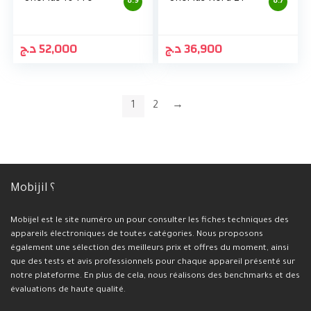
8.9
8.7
د.ج
52,000
د.ج
36,900
1
2
→
Mobijil ؟
Mobijel est le site numéro un pour consulter les fiches techniques des
appareils électroniques de toutes catégories. Nous proposons
également une sélection des meilleurs prix et offres du moment, ainsi
que des tests et avis professionnels pour chaque appareil présenté sur
notre plateforme. En plus de cela, nous réalisons des benchmarks et des
évaluations de haute qualité.