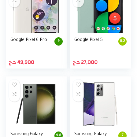
Google Pixel 6 Pro
Google Pixel 5
9
8.2
د.ج
49,900
د.ج
27,000
Samsung Galaxy
Samsung Galaxy
9.8
7