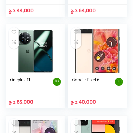
د.ج
44,000
د.ج
64,000
Oneplus 11
Google Pixel 6
8.7
8.8
د.ج
65,000
د.ج
40,000