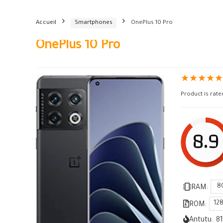
Accueil
Smartphones
OnePlus 10 Pro
OnePlus 10 Pro
★
★
★
★
Product is rat
8.9
8
RAM:
12
ROM:
Antutu:
8