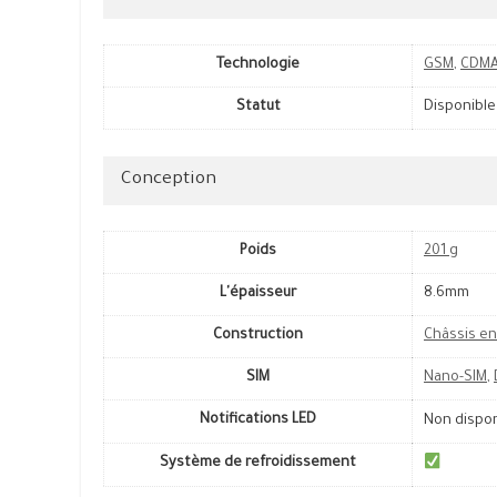
Technologie
GSM
,
CDM
Statut
Disponible
Conception
Poids
201 g
L'épaisseur
8.6mm
Construction
Châssis en
SIM
Nano-SIM
,
Notifications LED
Non dispo
Système de refroidissement