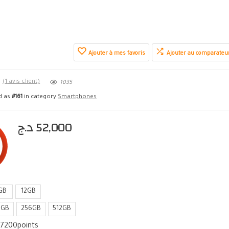
Ajouter à mes favoris
Ajouter au comparateu
★
(
1
avis client)
1035
ed as
#161
in category
Smartphones
د.ج
52,000
GB
12GB
8GB
256GB
512GB
17200
points