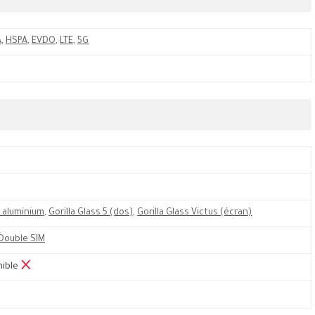
A
,
HSPA
,
EVDO
,
LTE
,
5G
 aluminium
,
Gorilla Glass 5 (dos)
,
Gorilla Glass Victus (écran)
Double SIM
nible