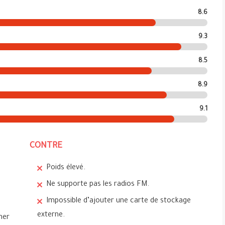
8.6
9.3
8.5
8.9
9.1
CONTRE
Poids élevé.
Ne supporte pas les radios FM.
Impossible d’ajouter une carte de stockage
externe.
ner