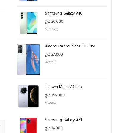
Samsung Galaxy A16
د.ج
26,000
Samsung
Xiaomi Redmi Note 11E Pro
د.ج
27,000
Xiaomi
Huawei Mate 70 Pro
د.ج
165,000
Huawei
Samsung Galaxy A31
د.ج
14,000