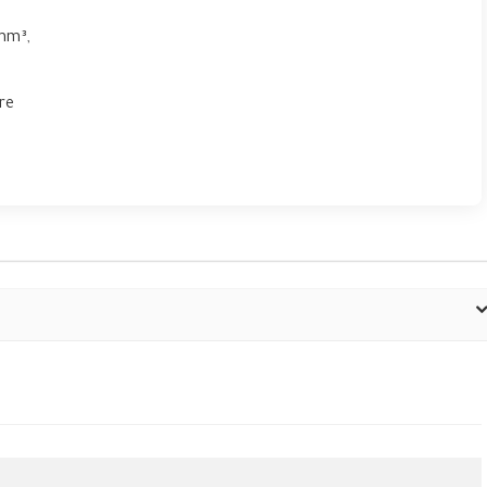
 mm³,
re
.