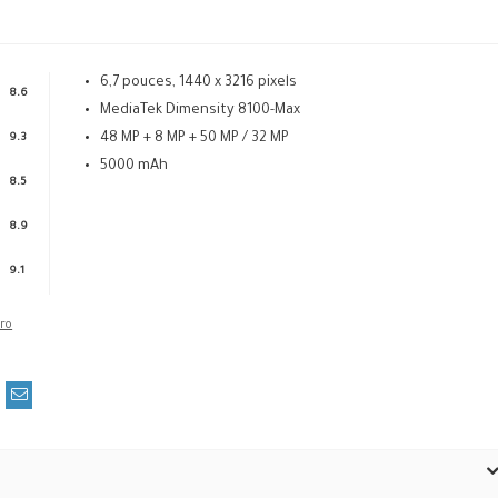
6,7 pouces, 1440 x 3216 pixels
8.6
MediaTek Dimensity 8100-Max
48 MP + 8 MP + 50 MP / 32 MP
9.3
5000 mAh
8.5
8.9
9.1