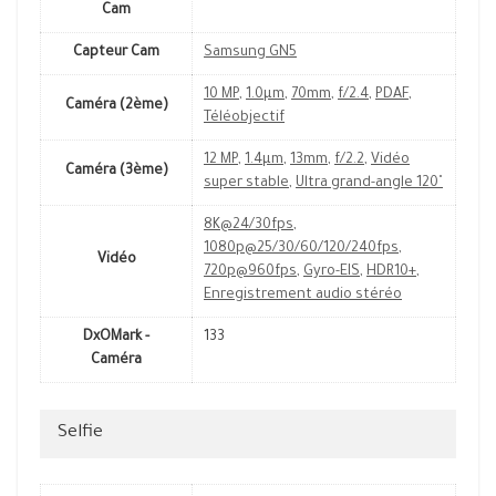
Cam
Capteur Cam
Samsung GN5
10 MP
,
1.0µm
,
70mm
,
f/2.4
,
PDAF
,
Caméra (2ème)
Téléobjectif
12 MP
,
1.4µm
,
13mm
,
f/2.2
,
Vidéo
Caméra (3ème)
super stable
,
Ultra grand-angle 120˚
8K@24/30fps
,
1080p@25/30/60/120/240fps
,
Vidéo
720p@960fps
,
Gyro-EIS
,
HDR10+
,
Enregistrement audio stéréo
DxOMark -
133
Caméra
Selfie