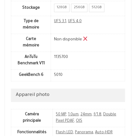
128GB
256GB
512GB
Stockage
Type de
UFS 3.1
,
UFS 4.0
mémoire
Carte
Non disponible
mémoire
AnTuTu
1135700
Benchmark V11
GeekBench 6
5010
Appareil photo
Caméra
50 MP
,
1.0µm
,
24mm
,
f/1.8
,
Double
principale
Pixel PDAF
,
OIS
Fonctionnalités
Flash LED
,
Panorama
,
Auto-HDR