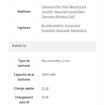
Samsung Pay (Visa, MasterCard
Additives
certifié)
,
Assistant vocal Bixby
,
Samsung Wireless DeX
Accéléromètre
,
Gyroscope
,
Capteurs
Proximité
,
Boussole
,
Baromètre
Batterie
Type de
Non amovible, Li-ion
batterie
Capacité de la
3900 mAh
batterie
Charge rapide
25 W
Chargement
10 W
sans fil