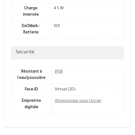
Charge
4.5 W
inversée
DxOMark -
109
Batterie
Sécurité
Résistant à
IP68
l'eau/poussière
Face-ID
Virtuel (2D)
Empreinte
Ultrasonique sous l'écran
digitale