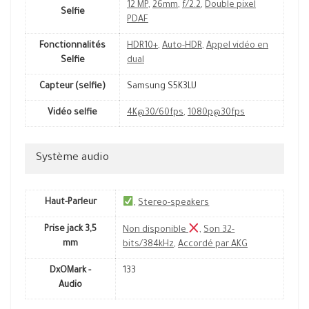
12 MP
,
26mm
,
f/2.2
,
Double pixel
Selfie
PDAF
Fonctionnalités
HDR10+
,
Auto-HDR
,
Appel vidéo en
Selfie
dual
Capteur (selfie)
Samsung S5K3LU
Vidéo selfie
4K@30/60fps
,
1080p@30fps
Système audio
Haut-Parleur
,
Stereo-speakers
Prise jack 3,5
Non disponible
,
Son 32-
mm
bits/384kHz
,
Accordé par AKG
DxOMark -
133
Audio