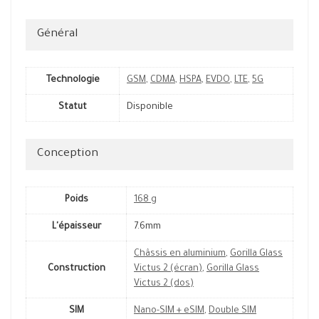
Général
Technologie
GSM
,
CDMA
,
HSPA
,
EVDO
,
LTE
,
5G
Statut
Disponible
Conception
Poids
168 g
L'épaisseur
7.6mm
Châssis en aluminium
,
Gorilla Glass
Construction
Victus 2 (écran)
,
Gorilla Glass
Victus 2 (dos)
SIM
Nano-SIM + eSIM
,
Double SIM