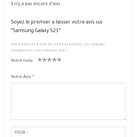
Il n’y a pas encore d’avis.
Soyez le premier à laisser votre avis sur
“Samsung Galaxy S23”
Votre adresse e-mail ne sera pas publiée.
Les champs
obligatoires sont indiqués avec
*
Votre note
1
2 ét
3 étoile
4 étoiles
5 étoiles
ét
oiles
s sur 5
sur 5
sur 5
Votre Avis
*
oil
sur
e
5
su
r
5