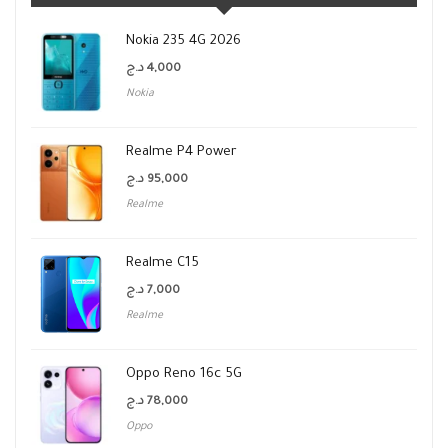
Nokia 235 4G 2026
د.ج
4,000
Nokia
Realme P4 Power
د.ج
95,000
Realme
Realme C15
د.ج
7,000
Realme
Oppo Reno 16c 5G
د.ج
78,000
Oppo