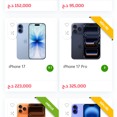
د.ج
152,000
د.ج
95,000
RÉPUTÉE
iPhone 17
iPhone 17 Pro
9.1
9
د.ج
223,000
د.ج
325,000
RÉPUTÉE
UNIQUE