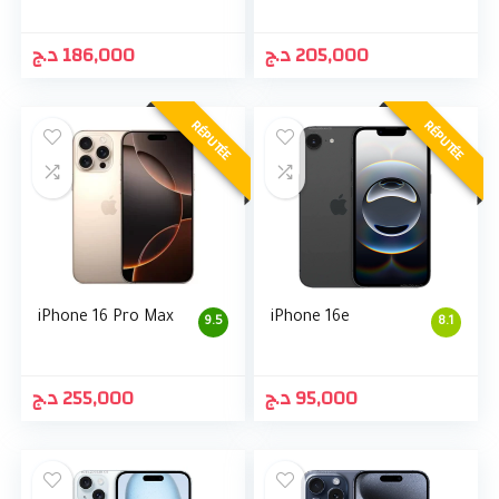
د.ج
186,000
د.ج
205,000
RÉPUTÉE
RÉPUTÉE
iPhone 16 Pro Max
iPhone 16e
9.5
8.1
د.ج
255,000
د.ج
95,000