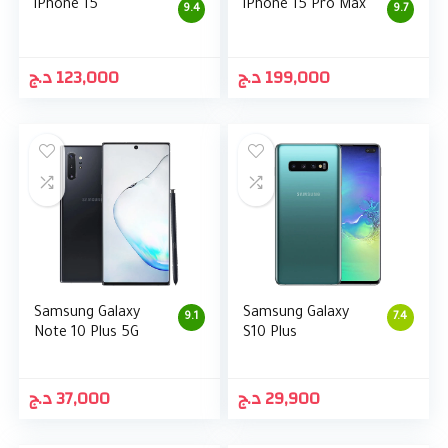
iPhone 15
iPhone 15 Pro Max
9.4
9.7
د.ج
123,000
د.ج
199,000
Samsung Galaxy
Samsung Galaxy
9.1
7.4
Note 10 Plus 5G
S10 Plus
د.ج
37,000
د.ج
29,900