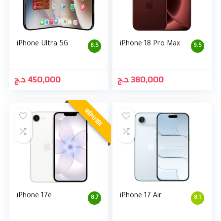
iPhone Ultra 5G
iPhone 18 Pro Max
8.5
9.5
د.ج
450,000
د.ج
380,000
RÉPUTÉE
iPhone 17e
iPhone 17 Air
8.7
8.1