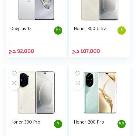
Oneplus 12
Honor 300 Ultra
9.4
8
د.ج
92,000
د.ج
107,000
Honor 300 Pro
Honor 200 Pro
9
8.9