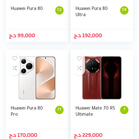
Huawei Pura 80
Huawei Pura 80
7.2
7.8
Ultra
د.ج
99,000
د.ج
192,000
Huawei Pura 80
Huawei Mate 70 RS
7.7
7
Pro
Ultimate
د.ج
170,000
د.ج
229,000