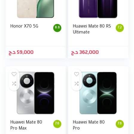
Honor X70 5G
Huawei Mate 80 RS
8.6
7.2
Ultimate
د.ج
59,000
د.ج
362,000
Huawei Mate 80
Huawei Mate 80
7.6
7.6
Pro Max
Pro