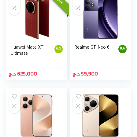
Huawei Mate XT
Realme GT Neo 6
6.5
8.6
Ultimate
د.ج
625,000
د.ج
59,900