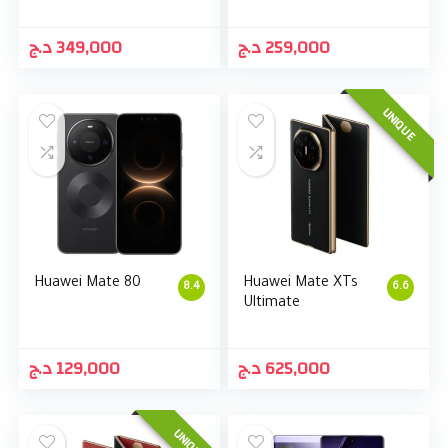
د.ج
349,000
د.ج
259,000
UNIQUE
Huawei Mate 80
Huawei Mate XTs
8.4
6.6
Ultimate
د.ج
129,000
د.ج
625,000
UNIQUE