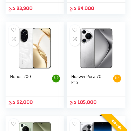
د.ج
83,900
د.ج
84,000
Honor 200
Huawei Pura 70
8.9
6.4
Pro
د.ج
62,000
د.ج
105,000
RÉPUTÉE