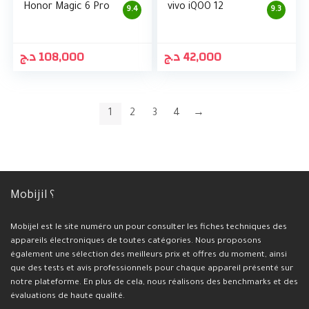
Honor Magic 6 Pro
vivo iQOO 12
9.4
9.3
د.ج
108,000
د.ج
42,000
1
2
3
4
→
Mobijil ؟
Mobijel est le site numéro un pour consulter les fiches techniques des
appareils électroniques de toutes catégories. Nous proposons
également une sélection des meilleurs prix et offres du moment, ainsi
que des tests et avis professionnels pour chaque appareil présenté sur
notre plateforme. En plus de cela, nous réalisons des benchmarks et des
évaluations de haute qualité.