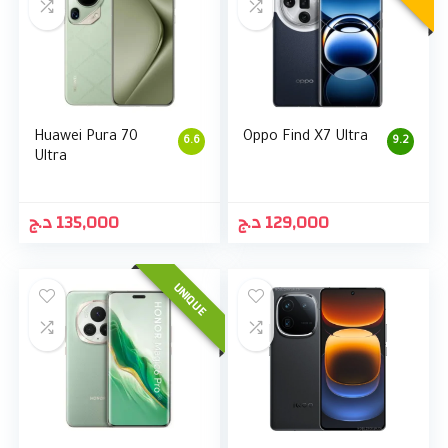
Huawei Pura 70
Oppo Find X7 Ultra
6.6
9.2
Ultra
د.ج
135,000
د.ج
129,000
UNIQUE