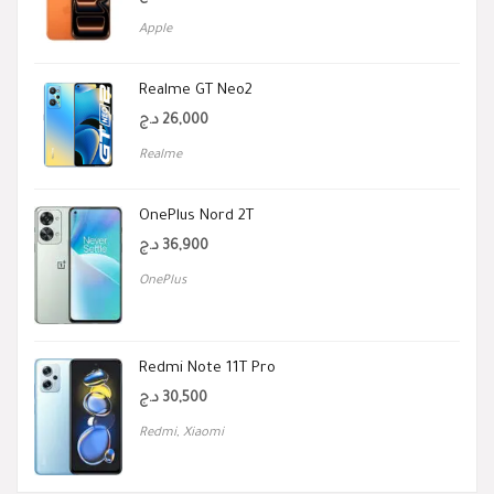
Apple
Realme GT Neo2
د.ج
26,000
Realme
OnePlus Nord 2T
د.ج
36,900
OnePlus
Redmi Note 11T Pro
د.ج
30,500
Redmi
,
Xiaomi