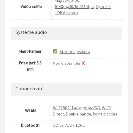
4K@30/60fps
,
Vidéo selfie
1080p@30/60/240fps
,
Gyro-EIS
,
HDR éclatant
Système audio
Haut-Parleur
,
Stereo-speakers
Prise jack 3,5
Non disponible
mm
Connectivité
Wi-Fi 802.11 a/b/g/n/ac/6/7
,
Wi-Fi
WLAN
Direct
,
Double bande
,
Point d'accès
Bluetooth
5.2
,
LE
,
A2DP
,
L2HC