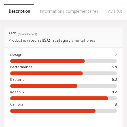
Description
Informations complémentaires
Avis (0)
7.2
/10
(Score Expert)
Product is rated as
#572
in category
Smartphones
Design
7
Performance
6.8
Batterie
6.3
Réseaux
9.2
Caméra
8