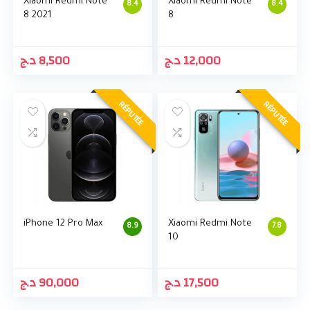
Xiaomi Redmi Note
Xiaomi Redmi Note
8.4
8.4
8 2021
8
د.ج
8,500
د.ج
12,000
RÉPUTÉE
RÉPUTÉE
iPhone 12 Pro Max
Xiaomi Redmi Note
8.9
7.8
10
د.ج
90,000
د.ج
17,500