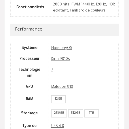
2800 nits
,
PWM 1440Hz
,
120Hz
,
HDR
Fonctionnalités
éclatant
,
1 milliard de couleurs
Performance
Système
HarmonyOS
Processeur
Kirin 9010s
Technologie
7
nm
GPU
Maleoon 910
12GB
RAM
256GB
512GB
1TB
Stockage
Type de
UFS 4.0