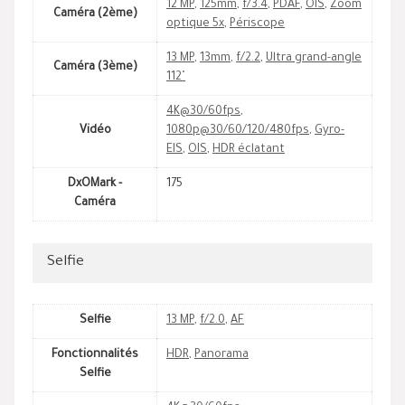
12 MP
,
125mm
,
f/3.4
,
PDAF
,
OIS
,
Zoom
Caméra (2ème)
optique 5x
,
Périscope
13 MP
,
13mm
,
f/2.2
,
Ultra grand-angle
Caméra (3ème)
112˚
4K@30/60fps
,
Vidéo
1080p@30/60/120/480fps
,
Gyro-
EIS
,
OIS
,
HDR éclatant
DxOMark -
175
Caméra
Selfie
Selfie
13 MP
,
f/2.0
,
AF
Fonctionnalités
HDR
,
Panorama
Selfie