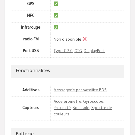
GPS
NFC
Infrarouge
radio FM
Non disponible
Port USB
Type-C 2.0
,
OTG
,
DisplayPort
Fonctionnalités
Additives
Messagerie par satellite BDS
Accéléromètre
,
Gyroscope
,
Capteurs
Proximité
,
Boussole
,
Spectre de
couleurs
Batterie