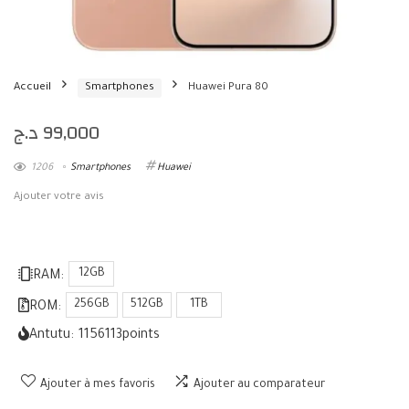
Accueil
Smartphones
Huawei Pura 80
د.ج
99,000
1206
Smartphones
Huawei
Ajouter votre avis
12GB
RAM:
256GB
512GB
1TB
ROM:
Antutu:
1156113
points
Ajouter à mes favoris
Ajouter au comparateur