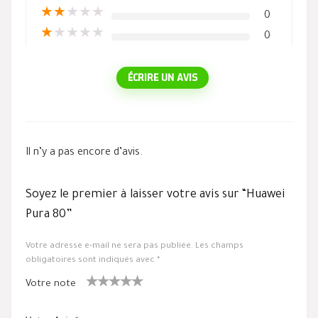
★
★
★
★
★
0
★
★
★
★
★
0
ÉCRIRE UN AVIS
Il n’y a pas encore d’avis.
Soyez le premier à laisser votre avis sur “Huawei
Pura 80”
Votre adresse e-mail ne sera pas publiée.
Les champs
obligatoires sont indiqués avec
*
Votre note
1
2 ét
3 étoile
4 étoiles
5 étoiles
ét
oiles
s sur 5
sur 5
sur 5