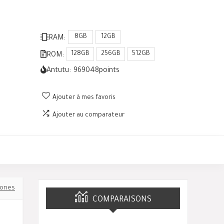
8GB
12GB
RAM:
128GB
256GB
512GB
ROM:
Antutu:
969048
points
Ajouter à mes favoris
Ajouter au comparateur
ones
COMPARAISONS