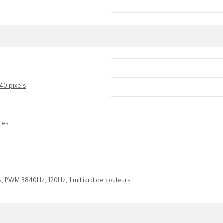
40 pixels
ces
s
,
PWM 3840Hz
,
120Hz
,
1 milliard de couleurs