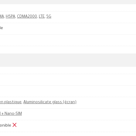
MA
,
HSPA
,
CDMA2000
,
LTE
,
5G
le
en plastique
,
Aluminosilicate glass (écran)
 + Nano-SIM
onible