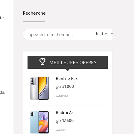
Recherche
te.
Toutes les catégorie
MEILLEURES OFFRES
Realme P3x
د.ج
31,000
ds.
Realme
Redmi A2
د.ج
12,500
Redmi