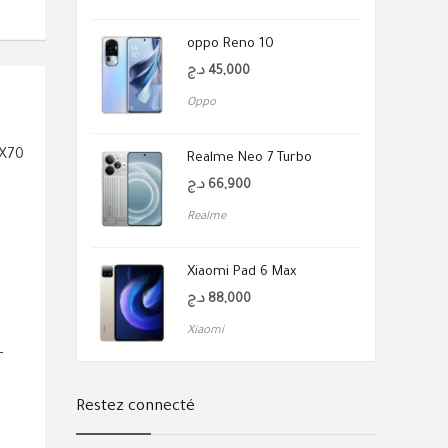
oppo Reno 10
د.ج
45,000
Oppo
 X70
Realme Neo 7 Turbo
د.ج
66,900
Realme
Xiaomi Pad 6 Max
د.ج
88,000
Xiaomi
-
Restez connecté