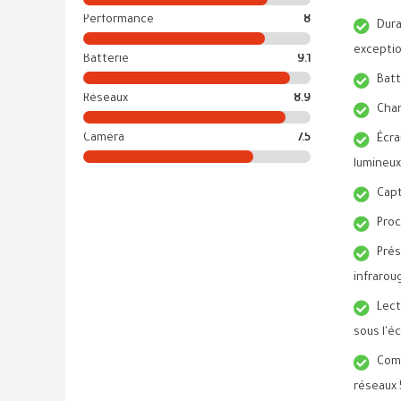
Performance
8
Dura
exceptio
Batterie
9.1
Batt
Réseaux
8.9
Char
Caméra
7.5
Écra
lumineux
Capt
Proc
Pré
infrarou
Lect
sous l'éc
Comp
réseaux 