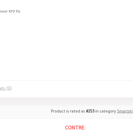
onor X70 5G
vis (0)
Product is rated as
#253
in category
Smartph
CONTRE: