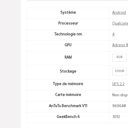
Système
Android
Processeur
Qualcom
Technologie nm
4
GPU
Adreno 
8GB
RAM
128GB
Stockage
Type de mémoire
UFS 2.2
Carte mémoire
Non disp
AnTuTu Benchmark V11
969048
GeekBench 6
3012