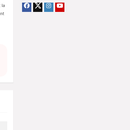
 la
ent