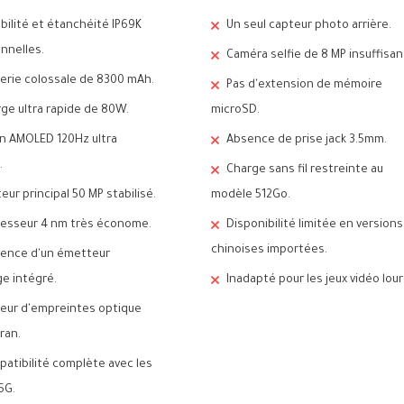
bilité et étanchéité IP69K
Un seul capteur photo arrière.
nnelles.
Caméra selfie de 8 MP insuffisan
erie colossale de 8300 mAh.
Pas d'extension de mémoire
ge ultra rapide de 80W.
microSD.
n AMOLED 120Hz ultra
Absence de prise jack 3.5mm.
.
Charge sans fil restreinte au
eur principal 50 MP stabilisé.
modèle 512Go.
esseur 4 nm très économe.
Disponibilité limitée en versions
chinoises importées.
sence d'un émetteur
ge intégré.
Inadapté pour les jeux vidéo lour
eur d'empreintes optique
ran.
atibilité complète avec les
5G.