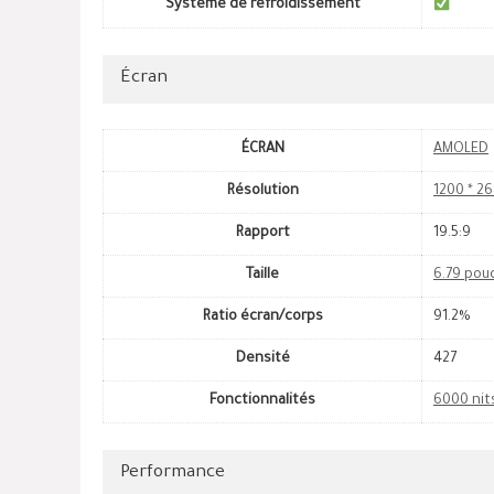
Système de refroidissement
Écran
ÉCRAN
AMOLED
Résolution
1200 * 26
Rapport
19.5:9
Taille
6.79 pou
Ratio écran/corps
91.2%
Densité
427
Fonctionnalités
6000 nit
Performance