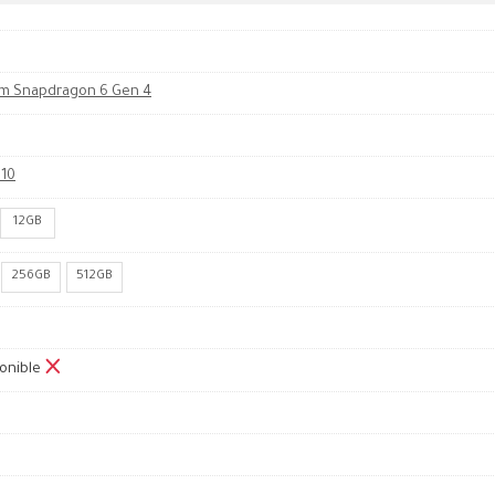
m Snapdragon 6 Gen 4
810
12GB
256GB
512GB
onible