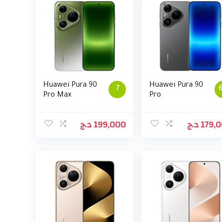
Huawei Pura 90
Huawei Pura 90
7
6
Pro Max
Pro
د.ج
199,000
د.ج
179,