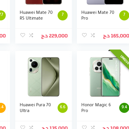
Huawei Mate 70
Huawei Mate 70
7.7
7
7
RS Ultimate
Pro
000
د.ج
229,000
د.ج
165,00
UNIQU
Huawei Pura 70
Honor Magic 6
.4
6.6
9.4
Ultra
Pro
000
د.ج
135,000
د.ج
108,00