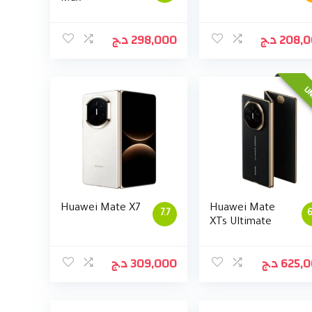
د.ج
298,000
د.ج
208,
UN
Huawei Mate X7
Huawei Mate
7.7
6
XTs Ultimate
د.ج
309,000
د.ج
625,