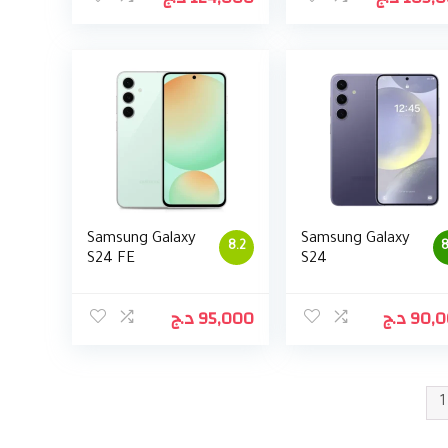
Samsung Galaxy
Samsung Galaxy
8.2
8
S24 FE
S24
د.ج
95,000
د.ج
90,
1