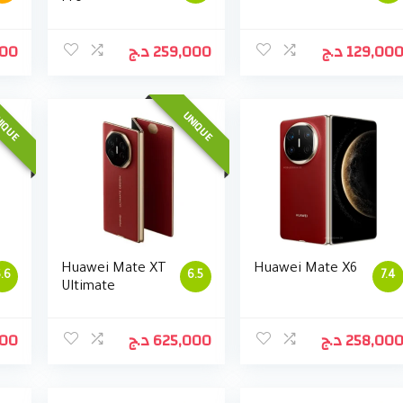
000
د.ج
259,000
د.ج
129,00
IQUE
UNIQUE
Huawei Mate XT
Huawei Mate X6
.6
6.5
7.4
Ultimate
000
د.ج
625,000
د.ج
258,00