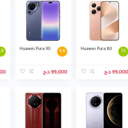
Huawei Pura 90
Huawei Pura 80
.9
6.4
7.2
000
د.ج
99,000
د.ج
99,00