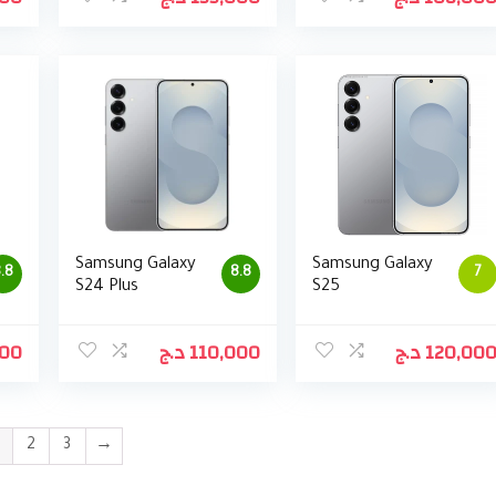
Samsung Galaxy
Samsung Galaxy
.8
8.8
7
S24 Plus
S25
000
د.ج
110,000
د.ج
120,00
2
3
→