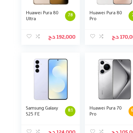
Huawei Pura 80
Huawei Pura 80
7.8
Ultra
Pro
د.ج
192,000
د.ج
170,
Samsung Galaxy
Huawei Pura 70
8.1
6
S25 FE
Pro
د.ج
124,000
د.ج
105,