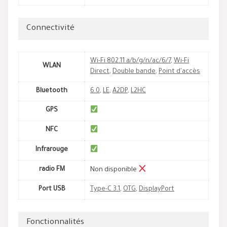
Connectivité
Wi-Fi 802.11 a/b/g/n/ac/6/7
,
Wi-Fi
WLAN
Direct
,
Double bande
,
Point d'accès
Bluetooth
6.0
,
LE
,
A2DP
,
L2HC
GPS
NFC
Infrarouge
radio FM
Non disponible
Port USB
Type-C 3.1
,
OTG
,
DisplayPort
Fonctionnalités