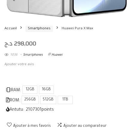
Accueil
Smartphones
Huawei Pura X Max
د.ج
298,000
1036
Smartphones
Huawei
Ajouter votre avis
12GB
16GB
RAM:
256GB
512GB
1TB
ROM:
Antutu:
2107301
points
Ajouter à mes favoris
Ajouter au comparateur