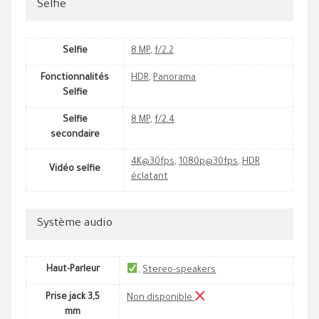
Selfie
Selfie
8 MP
,
f/2.2
Fonctionnalités
HDR
,
Panorama
Selfie
Selfie
8 MP
,
f/2.4
secondaire
4K@30fps
,
1080p@30fps
,
HDR
Vidéo selfie
éclatant
Système audio
Haut-Parleur
,
Stereo-speakers
Prise jack 3,5
Non disponible
mm