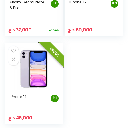
Xiaomi Redmi Note
iPhone 12
8.8
8.9
8 Pro
د.ج
37,000
د.ج
60,000
6%
UNIQUE
iPhone 11
9.1
د.ج
48,000