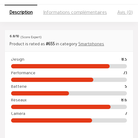
Description
Informations complémentaires
Avis (0)
6.8
/10
(Score Expert)
Product is rated as
#655
in category
Smartphones
Design
8.5
Performance
7.1
Batterie
5
Réseaux
8.6
Caméra
7