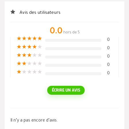
Avis des utilisateurs
0.0
hors de 5
★
★
★
★
★
0
★
★
★
★
★
0
★
★
★
★
★
0
★
★
★
★
★
0
★
★
★
★
★
0
ÉCRIRE UN AVIS
Il n’y a pas encore d’avis.