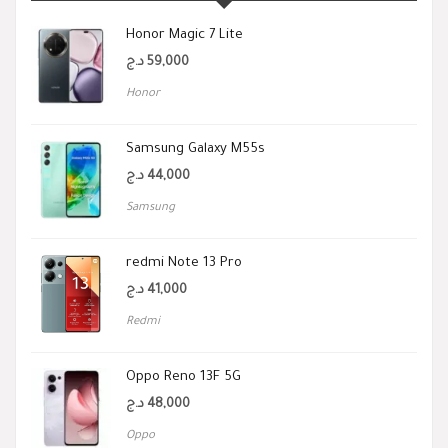
Honor Magic 7 Lite
د.ج
59,000
Honor
Samsung Galaxy M55s
د.ج
44,000
Samsung
redmi Note 13 Pro
د.ج
41,000
Redmi
Oppo Reno 13F 5G
د.ج
48,000
Oppo