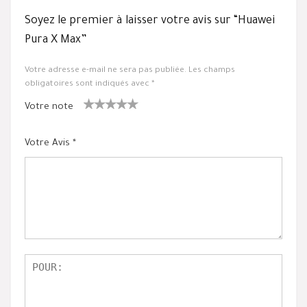
Soyez le premier à laisser votre avis sur “Huawei
Pura X Max”
Votre adresse e-mail ne sera pas publiée.
Les champs
obligatoires sont indiqués avec
*
Votre note
1
2 ét
3 étoile
4 étoiles
5 étoiles
ét
oiles
s sur 5
sur 5
sur 5
Votre Avis
*
oil
sur
e
5
su
r
5