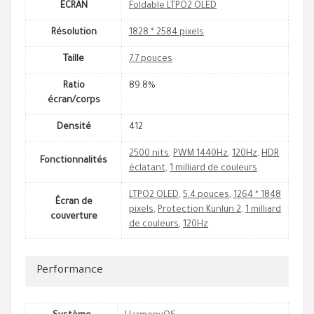
ÉCRAN
Foldable LTPO2 OLED
Résolution
1828 * 2584 pixels
Taille
7.7 pouces
Ratio
89.8%
écran/corps
Densité
412
2500 nits
,
PWM 1440Hz
,
120Hz
,
HDR
Fonctionnalités
éclatant
,
1 milliard de couleurs
LTPO2 OLED
,
5.4 pouces
,
1264 * 1848
Écran de
pixels
,
Protection Kunlun 2
,
1 milliard
couverture
de couleurs
,
120Hz
Performance