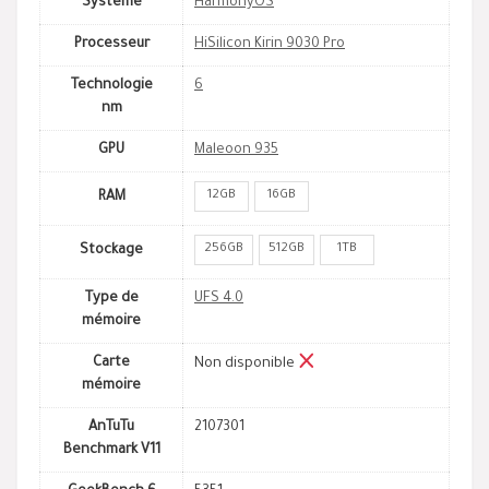
Système
HarmonyOS
Processeur
HiSilicon Kirin 9030 Pro
Technologie
6
nm
GPU
Maleoon 935
12GB
16GB
RAM
256GB
512GB
1TB
Stockage
Type de
UFS 4.0
mémoire
Carte
Non disponible
mémoire
AnTuTu
2107301
Benchmark V11