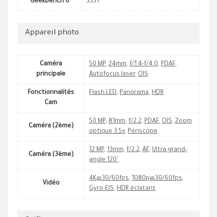
GeekBench 6
5351
Appareil photo
Caméra
50 MP
,
24mm
,
f/1.4-f/4.0
,
PDAF
,
principale
Autofocus laser
,
OIS
Fonctionnalités
Flash LED
,
Panorama
,
HDR
Cam
50 MP
,
81mm
,
f/2.2
,
PDAF
,
OIS
,
Zoom
Caméra (2ème)
optique 3.5x
,
Périscope
12 MP
,
13mm
,
f/2.2
,
AF
,
Ultra grand-
Caméra (3ème)
angle 120˚
4K@30/60fps
,
1080p@30/60fps
,
Vidéo
Gyro-EIS
,
HDR éclatant