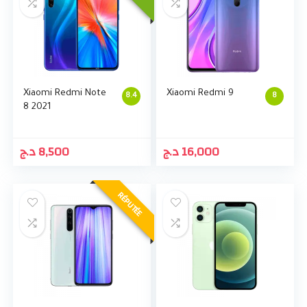
Xiaomi Redmi Note
Xiaomi Redmi 9
8.4
8
8 2021
د.ج
8,500
د.ج
16,000
RÉPUTÉE