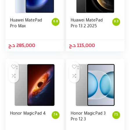
Huawei MatePad
Huawei MatePad
6.8
8.3
Pro Max
Pro 13.2 2025
د.ج
285,000
د.ج
115,000
Honor MagicPad 4
Honor MagicPad 3
7.4
7.5
Pro 12.3