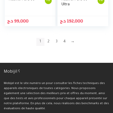
7.2
7.8
Ultra
د.ج
99,000
د.ج
192,000
1
2
3
4
→
Mobijil ؟
Mobijel est le site numéro un pour consulter les fiches techniques des
appareils électroniques de toutes catégories. Nous proposons
également une sélection des meilleurs prix et offres du moment, ainsi
que des tests et avis professionnels pour chaque appareil présenté sur
notre plateforme. En plus de cela, nous réalisons des benchmarks et des
évaluations de haute qualité.