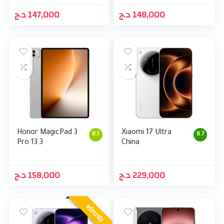
د.ج
147,000
د.ج
148,000
Honor MagicPad 3
Xiaomi 17 Ultra
8.1
8.7
Pro 13.3
China
د.ج
158,000
د.ج
229,000
RÉPUTÉE