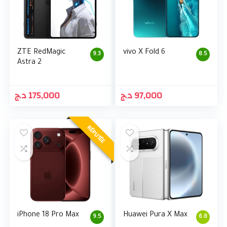
ZTE RedMagic
vivo X Fold 6
9.3
8.5
Astra 2
د.ج
175,000
د.ج
97,000
RÉPUTÉE
iPhone 18 Pro Max
Huawei Pura X Max
9.5
6.8