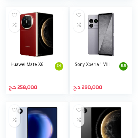
Huawei Mate X6
Sony Xperia 1 VIII
7.4
8.5
د.ج
258,000
د.ج
290,000