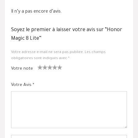
Il n’y a pas encore d’avis.
Soyez le premier à laisser votre avis sur “Honor
Magic 8 Lite”
Votre adresse e-mail ne sera pas publiée.
Les champs
obligatoires sont indiqués avec
*
Votre note
1
2 ét
3 étoile
4 étoiles
5 étoiles
ét
oiles
s sur 5
sur 5
sur 5
Votre Avis
*
oil
sur
e
5
su
r
5