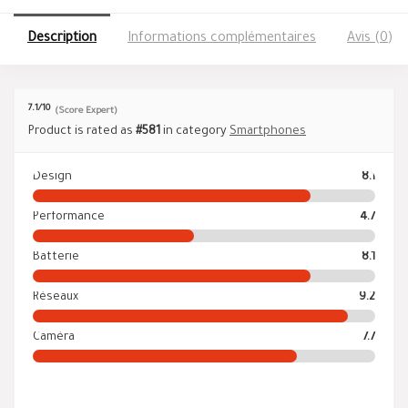
Description
Informations complémentaires
Avis (0)
7.1
/10
(Score Expert)
Product is rated as
#581
in category
Smartphones
Design
8.1
Performance
4.7
Batterie
8.1
Réseaux
9.2
Caméra
7.7