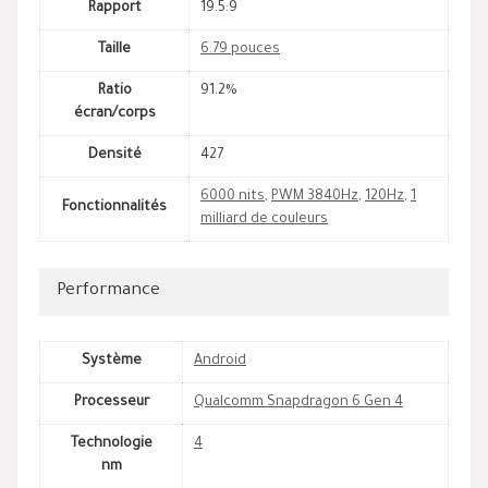
Rapport
19.5:9
Taille
6.79 pouces
Ratio
91.2%
écran/corps
Densité
427
6000 nits
,
PWM 3840Hz
,
120Hz
,
1
Fonctionnalités
milliard de couleurs
Performance
Système
Android
Processeur
Qualcomm Snapdragon 6 Gen 4
Technologie
4
nm