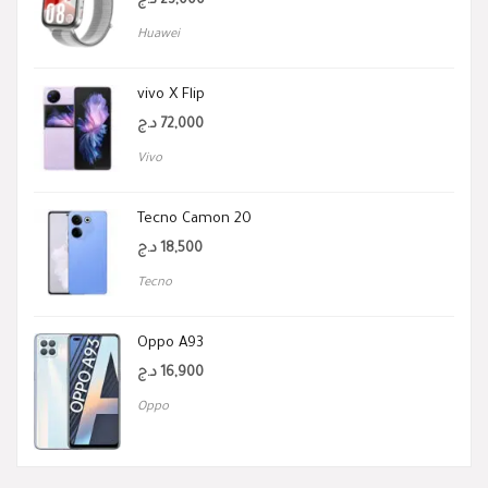
د.ج
23,000
Huawei
vivo X Flip
د.ج
72,000
Vivo
Tecno Camon 20
د.ج
18,500
Tecno
Oppo A93
د.ج
16,900
Oppo