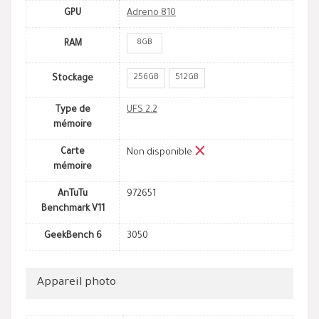
GPU
Adreno 810
8GB
RAM
256GB
512GB
Stockage
Type de
UFS 2.2
mémoire
Carte
Non disponible
mémoire
AnTuTu
972651
Benchmark V11
GeekBench 6
3050
Appareil photo