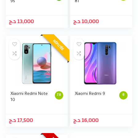
9s
8T
د.ج
13,000
د.ج
10,000
RÉPUTÉE
Xiaomi Redmi Note
Xiaomi Redmi 9
7.8
8
10
د.ج
17,500
د.ج
16,000