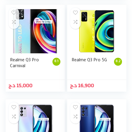
Realme Q3 Pro
Realme Q3 Pro 5G
8.1
8.2
Carnival
د.ج
15,000
د.ج
16,900