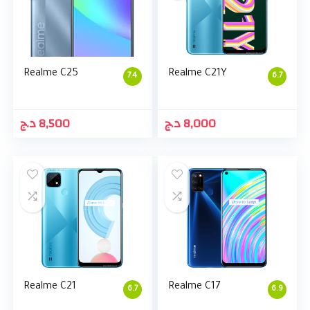
Realme C25
Realme C21Y
7.4
6.7
د.ج
8,500
د.ج
8,000
Realme C21
Realme C17
6.7
6.9