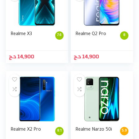
Realme X3
Realme Q2 Pro
7.6
8
د.ج
14,900
د.ج
14,900
Realme X2 Pro
Realme Narzo 50i
8.1
5.9