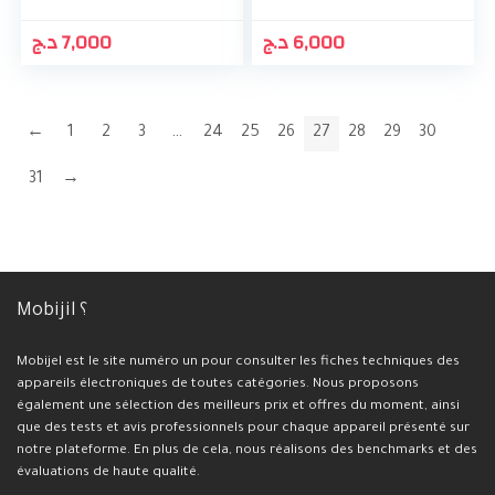
د.ج
7,000
د.ج
6,000
←
1
2
3
…
24
25
26
27
28
29
30
31
→
Mobijil ؟
Mobijel est le site numéro un pour consulter les fiches techniques des
appareils électroniques de toutes catégories. Nous proposons
également une sélection des meilleurs prix et offres du moment, ainsi
que des tests et avis professionnels pour chaque appareil présenté sur
notre plateforme. En plus de cela, nous réalisons des benchmarks et des
évaluations de haute qualité.