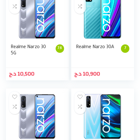
Realme Narzo 30
Realme Narzo 30A
7.6
7
5G
د.ج
10,500
د.ج
10,900