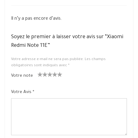
Il n’y a pas encore d’avis.
Soyez le premier à laisser votre avis sur “Xiaomi
Redmi Note 11E”
Votre adresse e-mail ne sera pas publiée.
Les champs
obligatoires sont indiqués avec
*
Votre note
1
2 ét
3 étoile
4 étoiles
5 étoiles
ét
oiles
s sur 5
sur 5
sur 5
Votre Avis
*
oil
sur
e
5
su
r
5