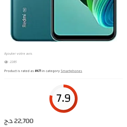
Ajouter votre avis
2285
Product is rated as
#471
in category
Smartphones
7.9
د.ج
22,700