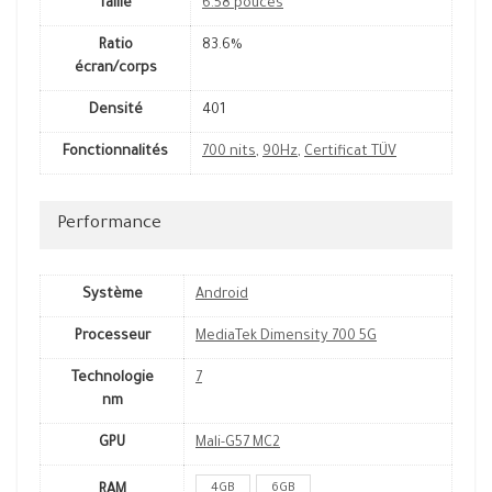
Taille
6.58 pouces
Ratio
83.6%
écran/corps
Densité
401
Fonctionnalités
700 nits
,
90Hz
,
Certificat TÜV
Performance
Système
Android
Processeur
MediaTek Dimensity 700 5G
Technologie
7
nm
GPU
Mali-G57 MC2
4GB
6GB
RAM