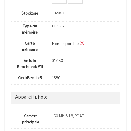
128GB
Stockage
Type de
UFS 2.2
mémoire
Carte
Non disponible
mémoire
AnTuTu
317150
Benchmark V11
GeekBench 6
1680
Appareil photo
Caméra
50 MP
,
f/1.8
,
PDAF
principale