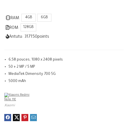
4GB
6GB
RAM:
128GB
ROM:
Antutu:
317150
points
6,58 pouces, 1080 x 2408 pixels
50 + 2 MP / 5 MP
MediaTek Dimensity 700 5G
5000 mAh
Xiaomi