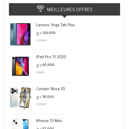
MEILLEURES OFFRES
Lenovo Yoga Tab Plus
د.ج
129,000
Lenovo
iPad Pro 11 2020
د.ج
60,000
Apple
Condor Nova 70
د.ج
18,000
Condor
iPhone 13 Mini