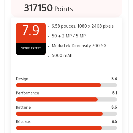
317150
Points
6,58 pouces, 1080 x 2408 pixels
7.9
50 + 2 MP / 5 MP
MediaTek Dimensity 700 5G
SCORE EXPERT
5000 mAh
Design
8.4
Performance
8.1
Batterie
8.6
Réseaux
8.5