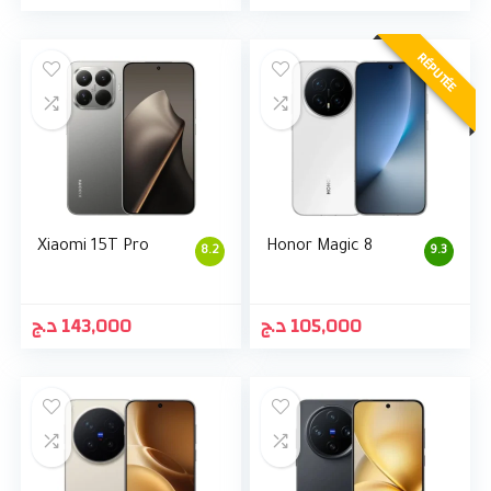
RÉPUTÉE
Xiaomi 15T Pro
Honor Magic 8
8.2
9.3
د.ج
143,000
د.ج
105,000