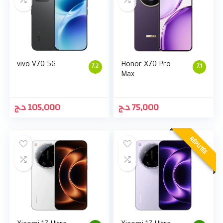
vivo V70 5G
Honor X70 Pro
7.2
7.1
Max
د.ج
105,000
د.ج
75,000
RÉPUTÉE