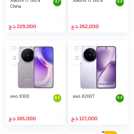
Xiaomi 17 Ultra
Xiaomi 17 Ultra
8.7
8.8
China
د.ج
229,000
د.ج
262,000
vivo X300
vivo X200T
8.3
8.9
د.ج
165,000
د.ج
117,000