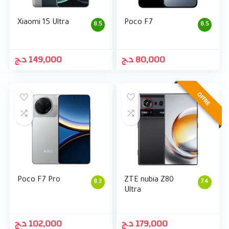
Xiaomi 15 Ultra
Poco F7
8.5
8.5
د.ج
149,000
د.ج
80,000
OFFRE
Poco F7 Pro
ZTE nubia Z80
8.3
7.4
Ultra
د.ج
102,000
د.ج
179,000