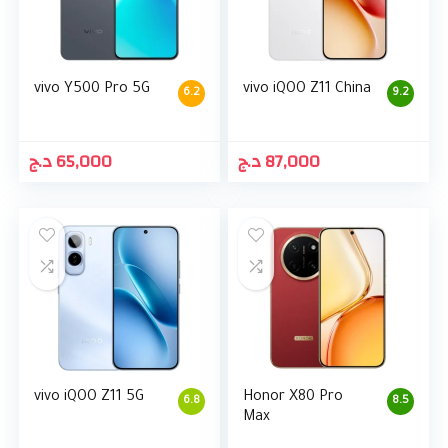
vivo Y500 Pro 5G
vivo iQOO Z11 China
6.2
9.2
د.ج
65,000
د.ج
87,000
vivo iQOO Z11 5G
Honor X80 Pro
6.8
8.5
Max