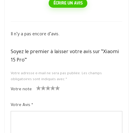
ÉCRIRE UN AVIS
Il n’y a pas encore d’avis.
Soyez le premier à laisser votre avis sur “Xiaomi
15 Pro”
Votre adresse e-mail ne sera pas publiée.
Les champs
obligatoires sont indiqués avec
*
Votre note
1
2 ét
3 étoile
4 étoiles
5 étoiles
ét
oiles
s sur 5
sur 5
sur 5
Votre Avis
*
oil
sur
e
5
su