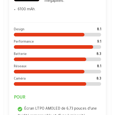
mégapixels.
6100 mAh.
Design
8.1
Performance
9.1
Batterie
8.3
Réseaux
8.1
Caméra
8.3
POUR
Écran LTPO AMOLED de 6,73 pouces d’une