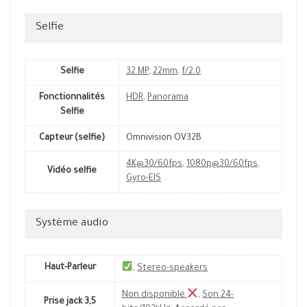
Selfie
Selfie
32 MP
,
22mm
,
f/2.0
Fonctionnalités
HDR
,
Panorama
Selfie
Capteur (selfie)
Omnivision OV32B
4K@30/60fps
,
1080p@30/60fps
,
Vidéo selfie
Gyro-EIS
Système audio
Haut-Parleur
,
Stereo-speakers
Non disponible
,
Son 24-
Prise jack 3,5