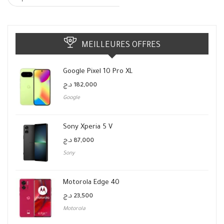
MEILLEURES OFFRES
Google Pixel 10 Pro XL
د.ج
182,000
Google
Sony Xperia 5 V
د.ج
87,000
Sony
Motorola Edge 40
د.ج
23,500
Motorola