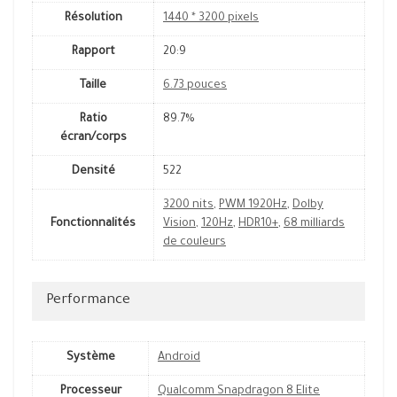
Résolution
1440 * 3200 pixels
Rapport
20:9
Taille
6.73 pouces
Ratio
89.7%
écran/corps
Densité
522
3200 nits
,
PWM 1920Hz
,
Dolby
Fonctionnalités
Vision
,
120Hz
,
HDR10+
,
68 milliards
de couleurs
Performance
Système
Android
Processeur
Qualcomm Snapdragon 8 Elite