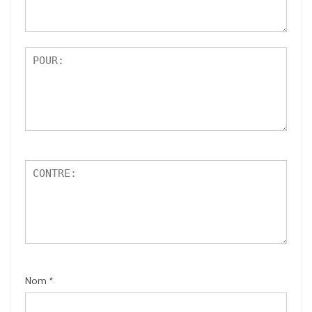
r
5
Nom
*