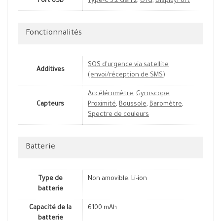
Port USB
Type-C 3.2 Gen 2
,
OTG
,
DisplayPort
Fonctionnalités
SOS d'urgence via satellite
Additives
(envoi/réception de SMS)
Accéléromètre
,
Gyroscope
,
Capteurs
Proximité
,
Boussole
,
Baromètre
,
Spectre de couleurs
Batterie
Type de
Non amovible, Li-ion
batterie
Capacité de la
6100 mAh
batterie