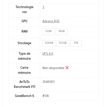
Technologie
3
nm
GPU
Adreno 830
12GB
16GB
RAM
256GB
512GB
1TB
Stockage
Type de
UFS 4.0
mémoire
Carte
Non disponible
mémoire
AnTuTu
2549361
Benchmark V11
GeekBench 6
8174