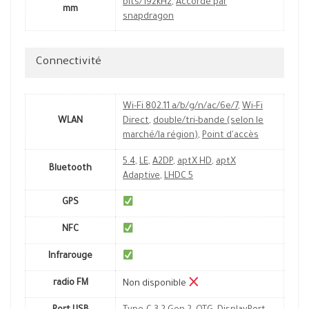
bits/192kHz
,
Accordé par
mm
snapdragon
Connectivité
Wi-Fi 802.11 a/b/g/n/ac/6e/7
,
Wi-Fi
WLAN
Direct
,
double/tri-bande (selon le
marché/la région)
,
Point d'accès
5.4
,
LE
,
A2DP
,
aptX HD
,
aptX
Bluetooth
Adaptive
,
LHDC 5
GPS
NFC
Infrarouge
radio FM
Non disponible