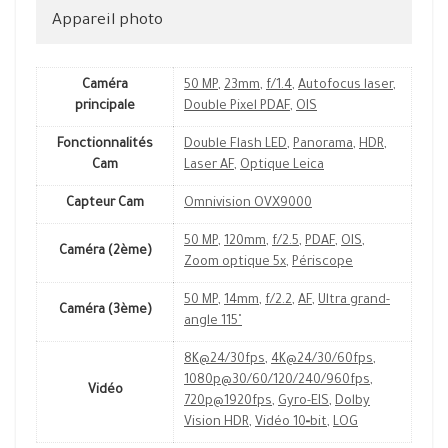
Appareil photo
Caméra
50 MP
,
23mm
,
f/1.4
,
Autofocus laser
,
principale
Double Pixel PDAF
,
OIS
Fonctionnalités
Double Flash LED
,
Panorama
,
HDR
,
Cam
Laser AF
,
Optique Leica
Capteur Cam
Omnivision OVX9000
50 MP
,
120mm
,
f/2.5
,
PDAF
,
OIS
,
Caméra (2ème)
Zoom optique 5x
,
Périscope
50 MP
,
14mm
,
f/2.2
,
AF
,
Ultra grand-
Caméra (3ème)
angle 115˚
8K@24/30fps
,
4K@24/30/60fps
,
1080p@30/60/120/240/960fps
,
Vidéo
720p@1920fps
,
Gyro-EIS
,
Dolby
Vision HDR
,
Vidéo 10‑bit
,
LOG