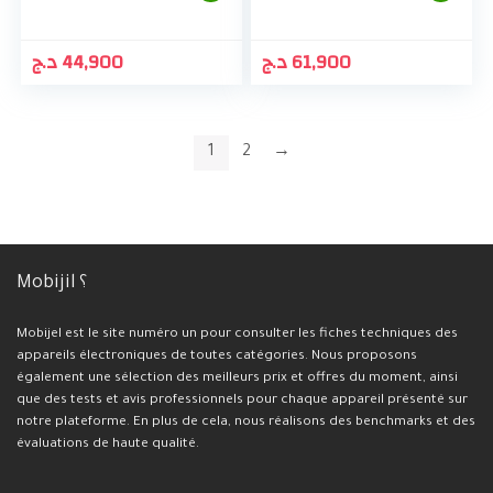
د.ج
44,900
د.ج
61,900
1
2
→
Mobijil ؟
Mobijel est le site numéro un pour consulter les fiches techniques des
appareils électroniques de toutes catégories. Nous proposons
également une sélection des meilleurs prix et offres du moment, ainsi
que des tests et avis professionnels pour chaque appareil présenté sur
notre plateforme. En plus de cela, nous réalisons des benchmarks et des
évaluations de haute qualité.