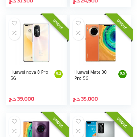
د.ج
31,500
د.ج
24,900
UNIQUE
UNIQUE
Huawei nova 8 Pro
Huawei Mate 30
8.2
9.5
5G
Pro 5G
د.ج
39,000
د.ج
35,000
UNIQUE
UNIQUE