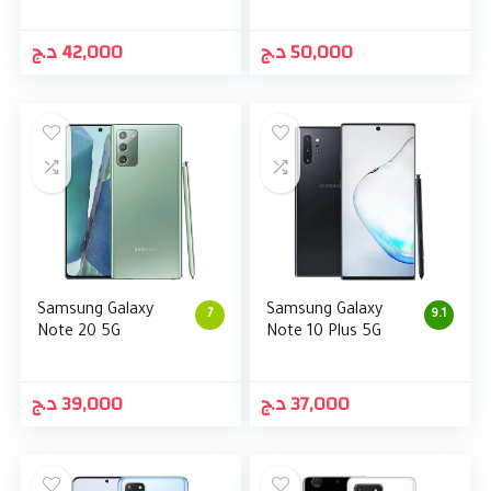
د.ج
42,000
د.ج
50,000
Samsung Galaxy
Samsung Galaxy
7
9.1
Note 20 5G
Note 10 Plus 5G
د.ج
39,000
د.ج
37,000