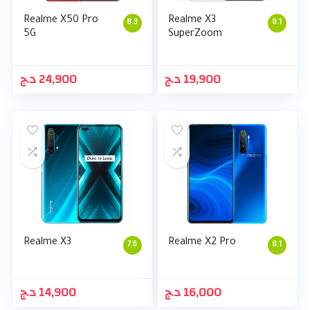
Realme X50 Pro
Realme X3
8.3
8.1
5G
SuperZoom
د.ج
24,900
د.ج
19,900
Realme X3
Realme X2 Pro
7.6
8.1
د.ج
14,900
د.ج
16,000