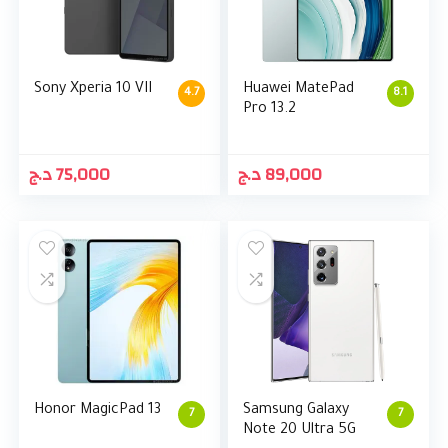
Sony Xperia 10 VII
Huawei MatePad
4.7
8.1
Pro 13.2
د.ج
75,000
د.ج
89,000
Honor MagicPad 13
Samsung Galaxy
7
7
Note 20 Ultra 5G