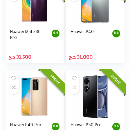
Huawei Mate 30
Huawei P40
9.4
8.6
Pro
د.ج
31,500
د.ج
31,000
UNIQUE
UNIQUE
Huawei P40 Pro
Huawei P50 Pro
8.8
9.4