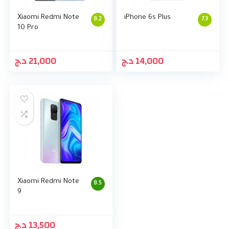
Xiaomi Redmi Note
iPhone 6s Plus
8.2
7.3
10 Pro
د.ج
21,000
د.ج
14,000
Xiaomi Redmi Note
8.5
9
د.ج
13,500