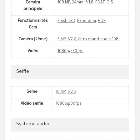
Caméra
108 MP
,
24mm
,
f/1.8
,
PDAF
,
OIS
principale
Fonctionnalités
Flash LED
,
Panorama
,
HDR
Cam
Caméra (2ème)
5 MP
,
f/2.2
,
Ultra grand-angle 108˚
Vidéo
1080p@30fps
Selfie
Selfie
16 MP
,
f/2.5
Vidéo selfie
1080p@30fps
Système audio