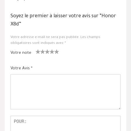
Soyez le premier à laisser votre avis sur “Honor
X8d”
Votre adresse e-mail ne sera pas publiée.
Les champs
obligatoires sont indiqués avec
*
Votre note
1
2 ét
3 étoile
4 étoiles
5 étoiles
ét
oiles
s sur 5
sur 5
sur 5
Votre Avis
*
oil
sur
e
5
su
r
5