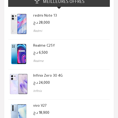
MEILLEURES OFFRES
redmi Note 13
د.ج
28,000
Redmi
Realme C25Y
د.ج
6,500
Realme
Infinix Zero 30 4G
د.ج
24,000
Infinix
vivo V27
د.ج
18,900