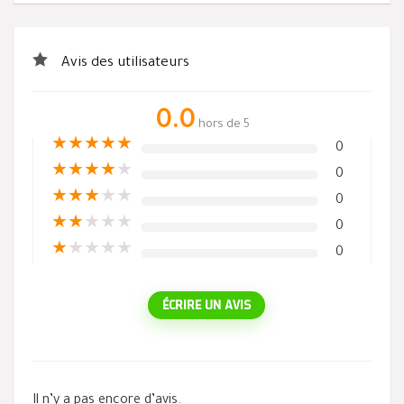
Avis des utilisateurs
0.0
hors de 5
★
★
★
★
★
0
★
★
★
★
★
0
★
★
★
★
★
0
★
★
★
★
★
0
★
★
★
★
★
0
ÉCRIRE UN AVIS
Il n’y a pas encore d’avis.