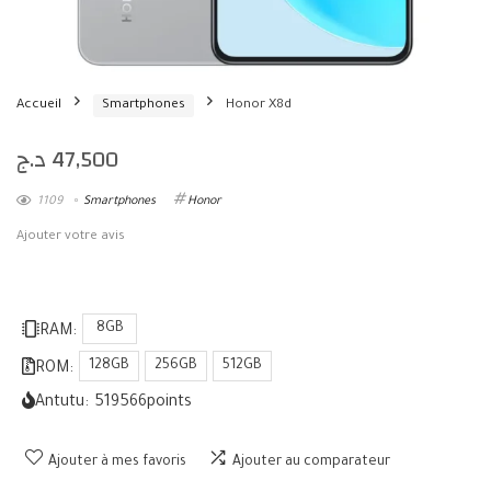
Accueil
Smartphones
Honor X8d
د.ج
47,500
1109
Smartphones
Honor
Ajouter votre avis
8GB
RAM:
128GB
256GB
512GB
ROM:
Antutu:
519566
points
Ajouter à mes favoris
Ajouter au comparateur