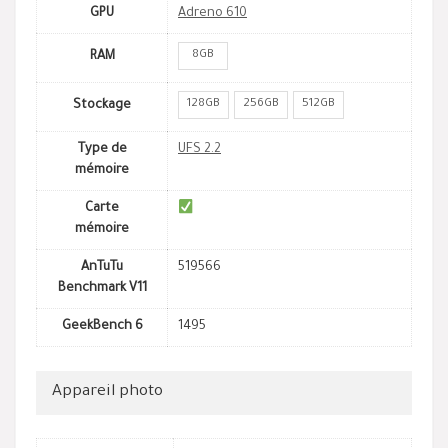
GPU
Adreno 610
8GB
RAM
128GB
256GB
512GB
Stockage
Type de
UFS 2.2
mémoire
Carte
mémoire
AnTuTu
519566
Benchmark V11
GeekBench 6
1495
Appareil photo