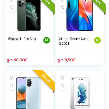
UNIQUE
UNIQUE
iPhone 11 Pro Max
Xiaomi Redmi Note
8.5
8.4
8 2021
د.ج
68,000
د.ج
8,500
RÉPUTÉE