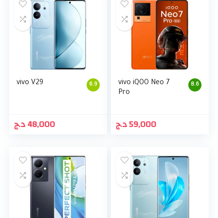
vivo V29
vivo iQOO Neo 7
6.9
8.6
Pro
د.ج
48,000
د.ج
59,000