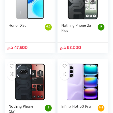
Honor X8d
Nothing Phone 2a
6.6
9
Plus
د.ج
47,500
د.ج
62,000
Nothing Phone
Infinix Hot 50 Pro+
9
6.4
(2a)