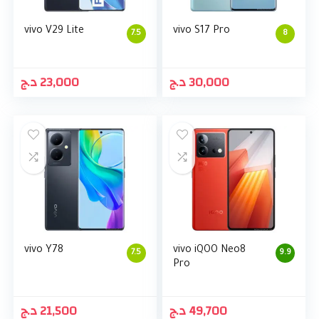
vivo V29 Lite
vivo S17 Pro
7.5
8
د.ج
23,000
د.ج
30,000
vivo Y78
vivo iQOO Neo8
7.5
9.9
Pro
د.ج
21,500
د.ج
49,700