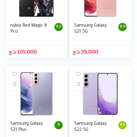
nubia Red Magic 8
Samsung Galaxy
9.3
8.9
Pro
S21 5G
د.ج
105,000
د.ج
39,000
Samsung Galaxy
Samsung Galaxy
9
8.1
S21 Plus
S22 5G