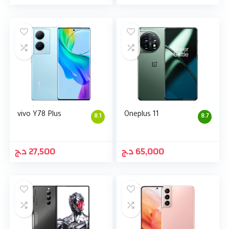
vivo Y78 Plus
Oneplus 11
8.1
8.7
د.ج
27,500
د.ج
65,000