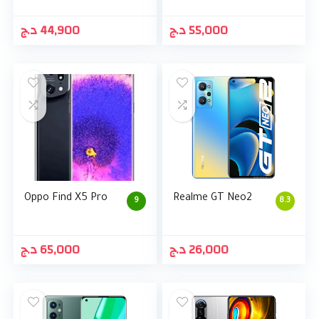
د.ج
44,900
د.ج
55,000
Oppo Find X5 Pro
Realme GT Neo2
9
8.3
د.ج
65,000
د.ج
26,000