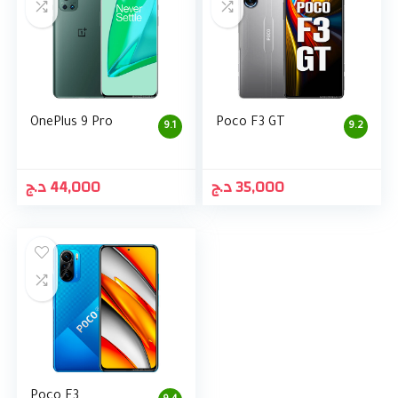
OnePlus 9 Pro
Poco F3 GT
9.1
9.2
د.ج
44,000
د.ج
35,000
Poco F3