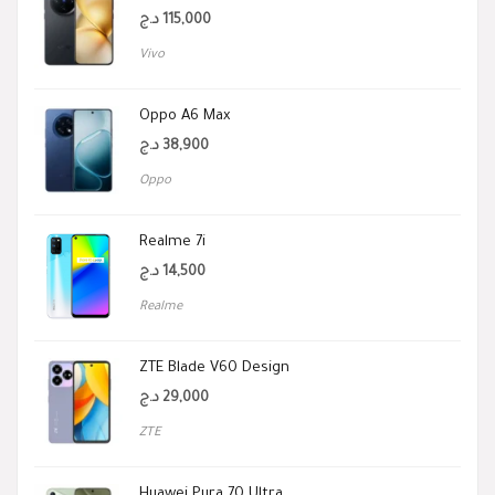
د.ج
115,000
Vivo
Oppo A6 Max
د.ج
38,900
Oppo
Realme 7i
د.ج
14,500
Realme
ZTE Blade V60 Design
د.ج
29,000
ZTE
Huawei Pura 70 Ultra