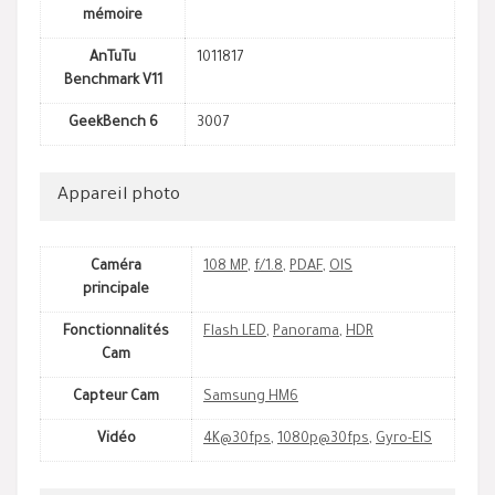
mémoire
AnTuTu
1011817
Benchmark V11
GeekBench 6
3007
Appareil photo
Caméra
108 MP
,
f/1.8
,
PDAF
,
OIS
principale
Fonctionnalités
Flash LED
,
Panorama
,
HDR
Cam
Capteur Cam
Samsung HM6
Vidéo
4K@30fps
,
1080p@30fps
,
Gyro-EIS