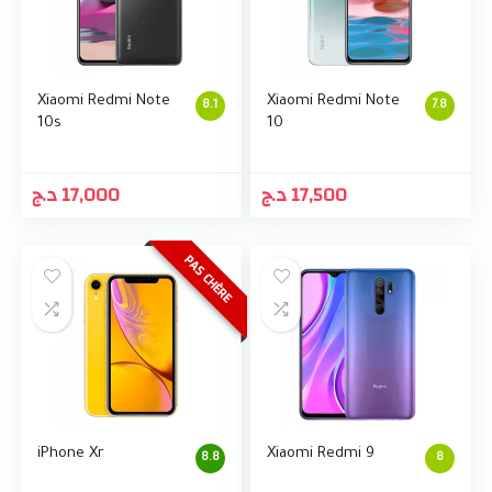
Xiaomi Redmi Note
Xiaomi Redmi Note
8.1
7.8
10s
10
د.ج
17,000
د.ج
17,500
PAS CHÈRE
iPhone Xr
Xiaomi Redmi 9
8.8
8