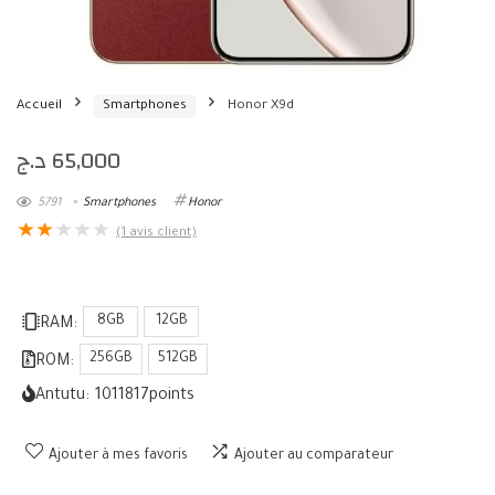
Accueil
Smartphones
Honor X9d
د.ج
65,000
5791
Smartphones
Honor
★
★
★
★
★
(
1
avis client)
8GB
12GB
RAM:
256GB
512GB
ROM:
Antutu:
1011817
points
Ajouter à mes favoris
Ajouter au comparateur