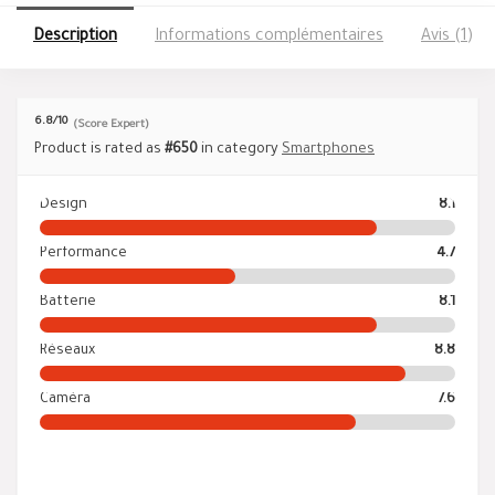
Description
Informations complémentaires
Avis (1)
6.8
/10
(Score Expert)
Product is rated as
#650
in category
Smartphones
Design
8.1
Performance
4.7
Batterie
8.1
Réseaux
8.8
Caméra
7.6