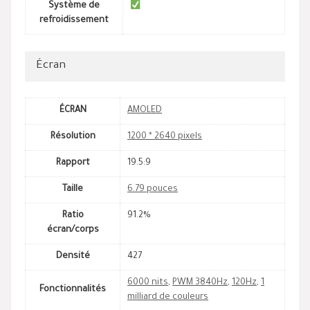
Système de
refroidissement
Écran
ÉCRAN
AMOLED
Résolution
1200 * 2640 pixels
Rapport
19.5:9
Taille
6.79 pouces
Ratio
91.2%
écran/corps
Densité
427
6000 nits
,
PWM 3840Hz
,
120Hz
,
1
Fonctionnalités
milliard de couleurs