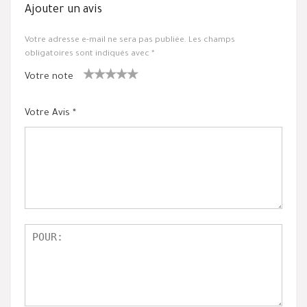
Ajouter un avis
Votre adresse e-mail ne sera pas publiée.
Les champs
obligatoires sont indiqués avec
*
Votre note
1
2 ét
3 étoile
4 étoiles
5 étoiles
ét
oiles
s sur 5
sur 5
sur 5
Votre Avis
*
oil
sur
e
5
su
r
5