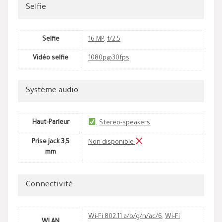
Selfie
Selfie
16 MP
,
f/2.5
Vidéo selfie
1080p@30fps
Système audio
Haut-Parleur
,
Stereo-speakers
Prise jack 3,5
Non disponible
mm
Connectivité
Wi-Fi 802.11 a/b/g/n/ac/6
,
Wi-Fi