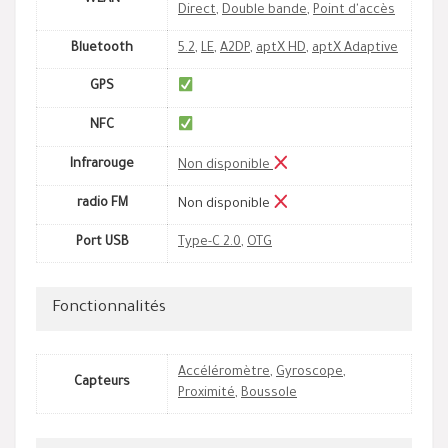
WLAN
Direct
,
Double bande
,
Point d'accès
Bluetooth
5.2
,
LE
,
A2DP
,
aptX HD
,
aptX Adaptive
GPS
NFC
Infrarouge
Non disponible
radio FM
Non disponible
Port USB
Type-C 2.0
,
OTG
Fonctionnalités
Accéléromètre
,
Gyroscope
,
Capteurs
Proximité
,
Boussole