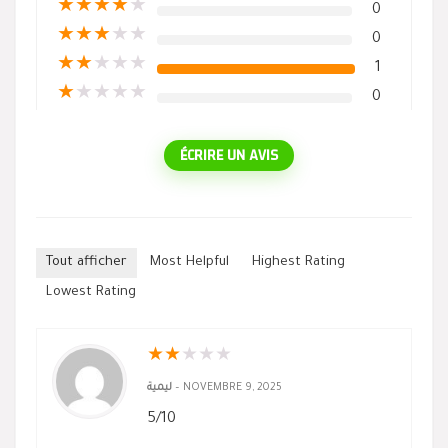
★
★
★
★
★
0
★
★
★
★
★
0
★
★
★
★
★
1
★
★
★
★
★
0
ÉCRIRE UN AVIS
Tout afficher
Most Helpful
Highest Rating
Lowest Rating
★
★
★
★
★
ليمية
–
NOVEMBRE 9, 2025
5/10