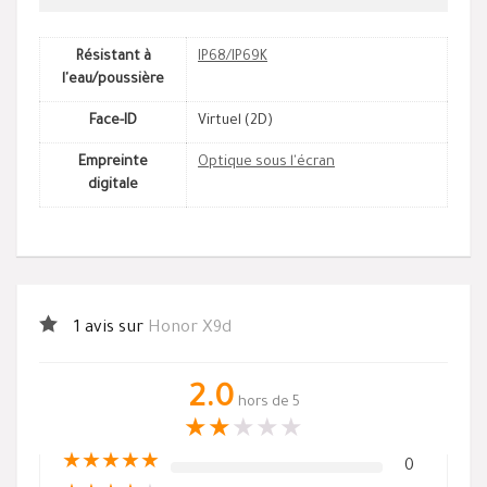
Résistant à
IP68/IP69K
l'eau/poussière
Face-ID
Virtuel (2D)
Empreinte
Optique sous l'écran
digitale
1 avis sur
Honor X9d
2.0
hors de 5
★
★
★
★
★
★
★
★
★
★
0